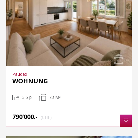
Paudex
WOHNUNG
3.5 p
73 M
2
790’000.-
(CHF)