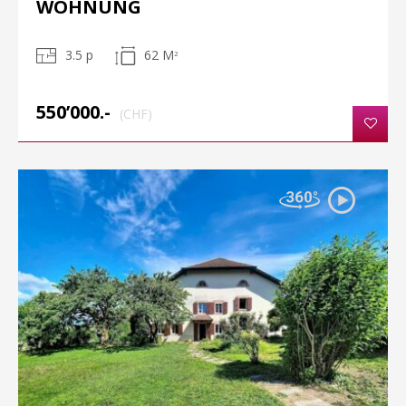
WOHNUNG
3.5 p
62 M
2
550’000.-
(CHF)