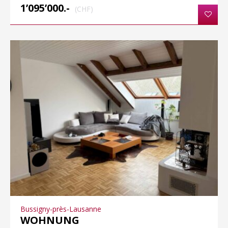
1’095’000.-
(CHF)
Bussigny-près-Lausanne
WOHNUNG