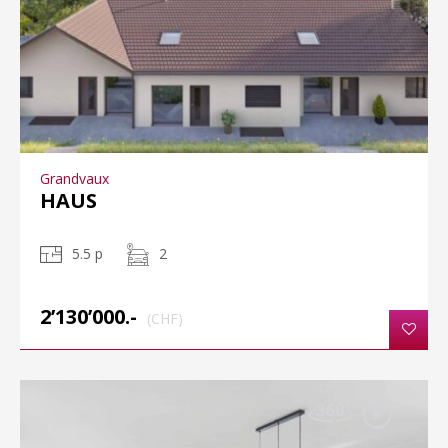
Grandvaux
HAUS
5.5 p
2
2’130’000.-
(CHF)