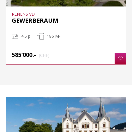
RENENS VD
GEWERBERAUM
4.5 p
186 M
2
585’000.-
(CHF)