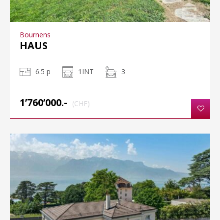
Bournens
HAUS
6.5 p
1INT
3
1’760’000.-
(CHF)