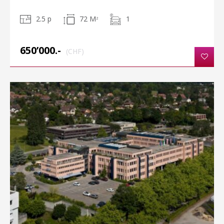
2.5 p
72 M
1
2
650’000.-
(CHF)