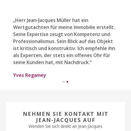
„Für mich ist er ein professioneller Makler,
t.
der gut zuhört und hervorragende und
menschliche Ratschläge gibt. Ich war so
t
zufrieden mit ihm, dass ich ihn erneut bei
ihn
einem Hausverkauf beauftragt habe. Jean-
Jacques Müller, meine Familie und ich danken
Ihnen.“
Familie Mamin
NEHMEN SIE KONTAKT MIT
JEAN-JACQUES AUF
Wenden Sie sich direkt an Jean-Jacques