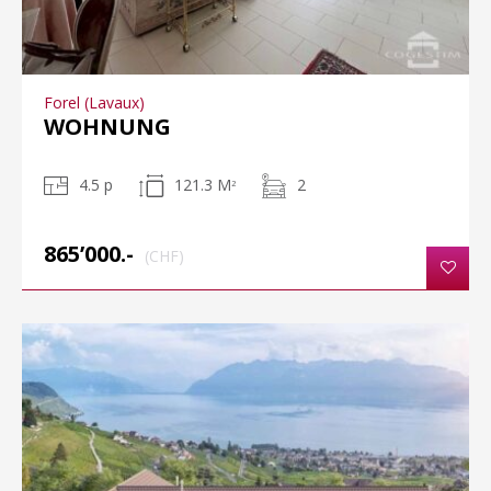
Forel (Lavaux)
WOHNUNG
4.5 p
121.3 M
2
2
865’000.-
(CHF)