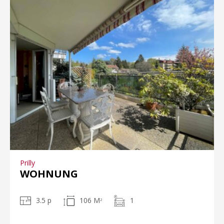
Prilly
WOHNUNG
3.5 p
106 M
1
2