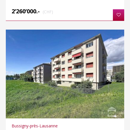
2’260’000.-
(CHF)
Bussigny-près-Lausanne