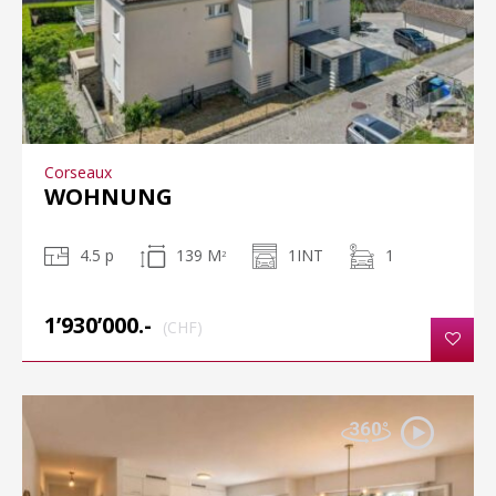
Corseaux
WOHNUNG
4.5 p
139 M
1INT
1
2
1’930’000.-
(CHF)