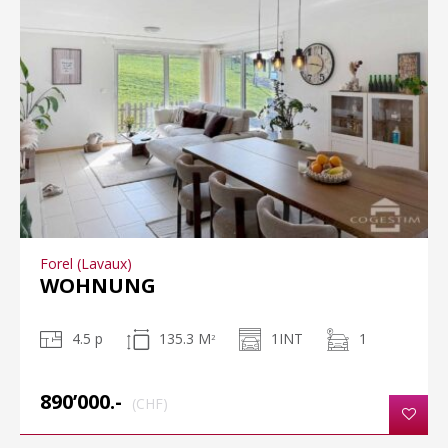
Forel (Lavaux)
WOHNUNG
4.5 p
135.3 M
1INT
1
2
890’000.-
(CHF)