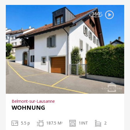
Belmont-sur-Lausanne
WOHNUNG
5.5 p
187.5 M
1INT
2
2