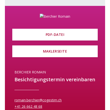
gestaltet.
Für Familien wird ein gemeinsamer Spielplatz eingerichtet, um
entspannte und gesellige Momente unter den Bewohnern zu
fördern.
Lassen Sie sich diese einmalige Gelegenheit nicht entgehen, in
PDF-DATEI
einer Umgebung zu leben, die Ruhe, Modernität und die Nähe
zu allen Annehmlichkeiten vereint.
MAKLERSEITE
Kontaktieren Sie uns noch heute für weitere Informationen
und entdecken Sie, wie Sie Ihre zukünftige Wohnung ganz nach
Ihren Wünschen gestalten können!
BERCHIER ROMAIN
Besichtigungstermin vereinbaren
romain.berchier@cogestim.ch
+41 26 662 48 68