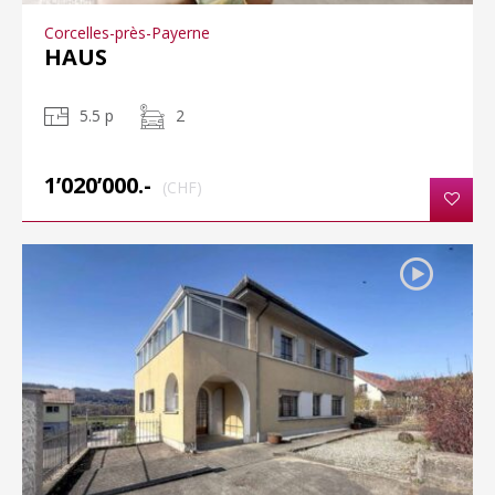
Corcelles-près-Payerne
HAUS
5.5 p
2
1’020’000.-
(CHF)