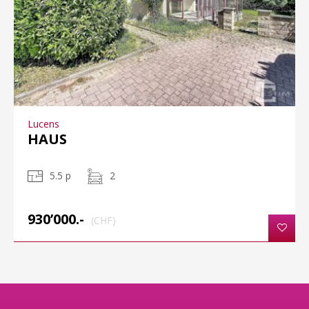
Lucens
HAUS
5.5 p
2
930’000.-
(CHF)