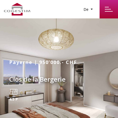
De
Payerne | 950’000.- CHF
Clos de la Bergerie
4.5 P