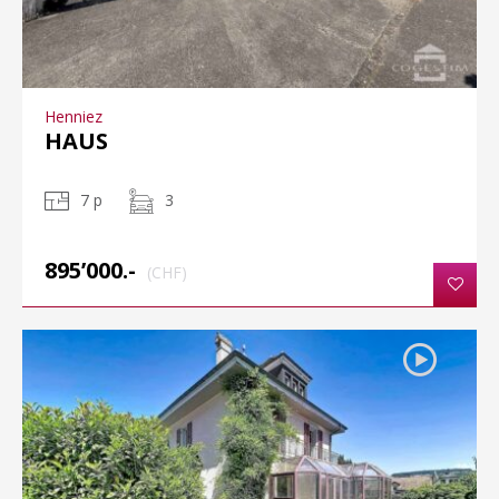
Henniez
HAUS
7 p
3
895’000.-
(CHF)