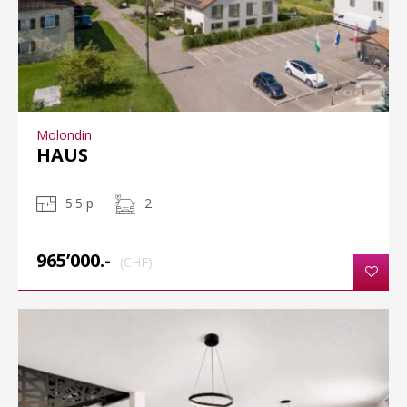
Molondin
HAUS
5.5 p
2
965’000.-
(CHF)