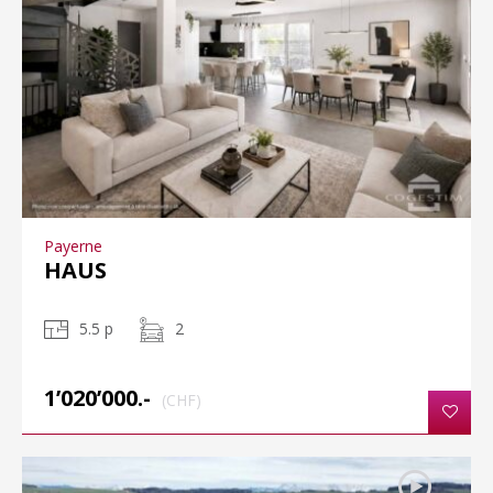
Payerne
HAUS
5.5 p
2
1’020’000.-
(CHF)