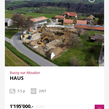
Bussy-sur-Moudon
HAUS
5.5 p
2INT
1’195’000.-
(CHF)