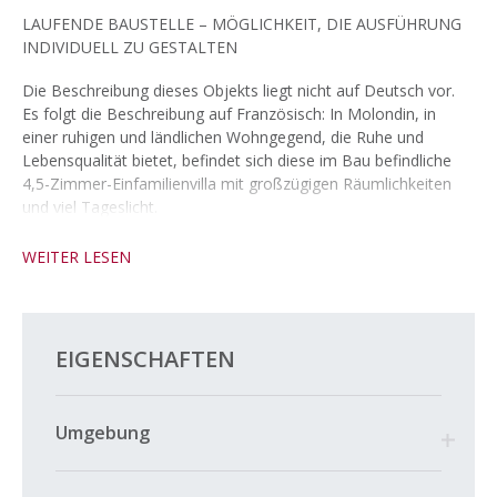
LAUFENDE BAUSTELLE – MÖGLICHKEIT, DIE AUSFÜHRUNG
INDIVIDUELL ZU GESTALTEN
Die Beschreibung dieses Objekts liegt nicht auf Deutsch vor.
Es folgt die Beschreibung auf Französisch: In Molondin, in
einer ruhigen und ländlichen Wohngegend, die Ruhe und
Lebensqualität bietet, befindet sich diese im Bau befindliche
4,5-Zimmer-Einfamilienvilla mit großzügigen Räumlichkeiten
und viel Tageslicht.
Im Erdgeschoss befindet sich ein geselliger Wohnbereich mit
WEITER LESEN
offener Küche, Wohn- und Esszimmer mit direktem Zugang zur
Terrasse und zum Privatgarten.
Im Obergeschoss besteht der Schlafbereich aus einer Master-
EIGENSCHAFTEN
Suite mit Ankleidezimmer, Duschbad und Balkon sowie zwei
weiteren Schlafzimmern und einem Badezimmer. Ein
Untergeschoss mit Keller und Technikraum vervollständigt die
Umgebung
Aufteilung.
Die Villa wurde nach aktuellen Energiestandards konzipiert und