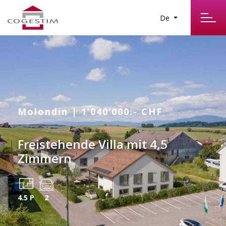
De
Molondin | 1’040’000.- CHF
Freistehende Villa mit 4,5
Zimmern
4.5 P
2