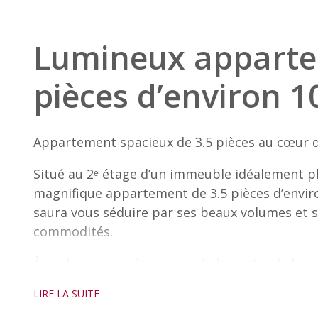
Lumineux apparte
pièces d’environ 
Appartement spacieux de 3.5 pièces au cœur 
Situé au 2ᵉ étage d’un immeuble idéalement pla
magnifique appartement de 3.5 pièces d’envir
saura vous séduire par ses beaux volumes et 
commodités.
À seulement quelques pas de la poste, de la g
crèche et garderie (à environ 100 m),
LIRE LA SUITE
ce logement offre un cadre de vie pratique et 