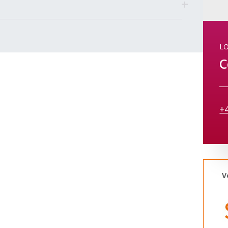
LO
C
+
V