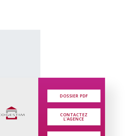
on/séjour lumineux
un rafraîchissement complet des
eau locataire.
DOSSIER PDF
on dans l’immeuble.
é, soit via la commune, soit dans les
CONTACTEZ
L'AGENCE