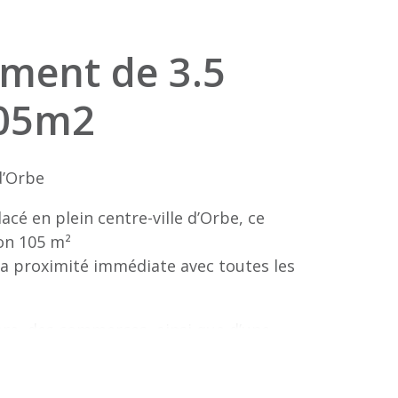
ment de 3.5
105m2
d’Orbe
cé en plein centre-ville d’Orbe, ce
on 105 m²
sa proximité immédiate avec toutes les
are, des commerces, ainsi que d’une
agréable au quotidien.