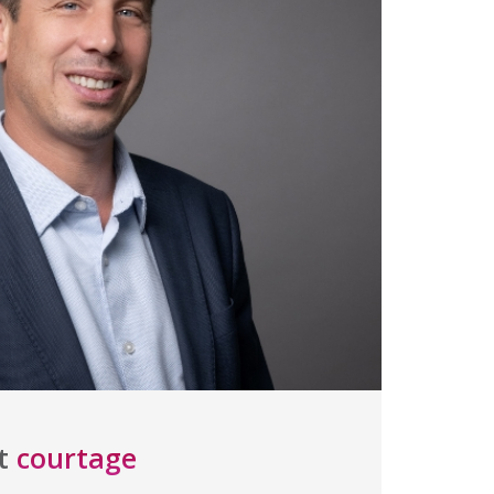
ct
courtage