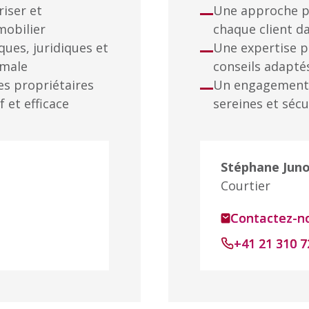
iser et
Une approche p
mobilier
chaque client d
ues, juridiques et
Une expertise p
imale
conseils adapté
es propriétaires
Un engagement 
f et efficace
sereines et sécu
Stéphane Jun
Courtier
Contactez-no
+41 21 310 7