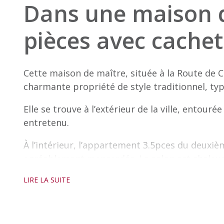
Dans une maison d
pièces avec cachet
Cette maison de maître, située à la Route de C
charmante propriété de style traditionnel, typ
Elle se trouve à l’extérieur de la ville, entour
entretenu.
À l’intérieur, l’appartement 3.5pces du deuxi
agréablement mansardés. Le salon est chaleur
sur le Jura. La cuisine est entièrement équipée 
LIRE LA SUITE
restaurer.
L’appartement dispose de 2 chambres conforta
accueillir toutes sortes de rangements.