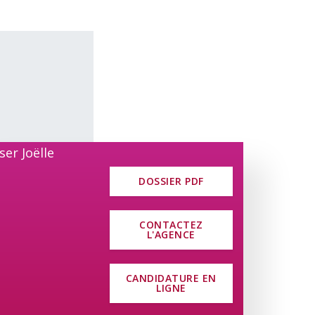
lète cet objet. Un WC séparé se trouve
 la campagne, tout en restant proche
DOSSIER PDF
CONTACTEZ
L'AGENCE
CANDIDATURE EN
LIGNE