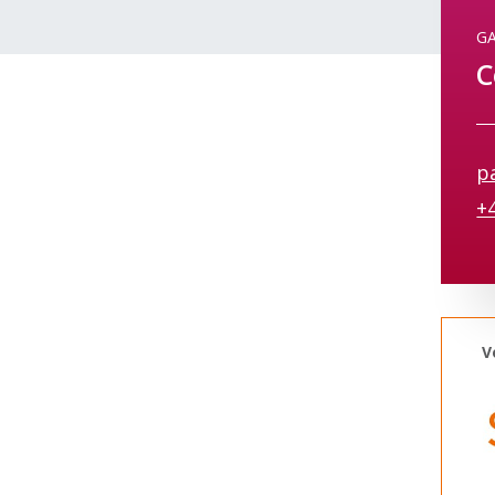
GA
C
p
+
V