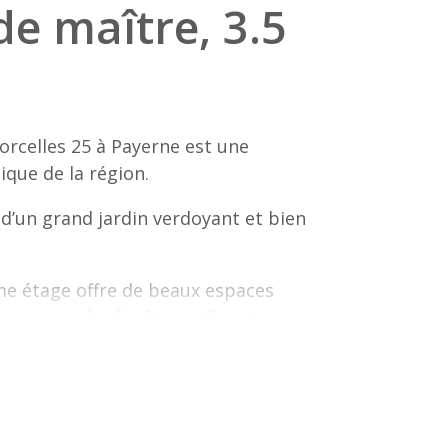
e maître, 3.5
orcelles 25 à Payerne est une
ique de la région.
ée d’un grand jardin verdoyant et bien
ème étage offre de beaux espaces
eux avec des fenêtres offrant une vue
et spacieuse offrant la possibilité de s’y
bles ainsi qu’un grenier pouvant