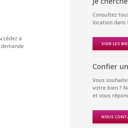
Je cherche
Consultez tous
location dans 
Accédez à
VOIR LES BI
te demande
Confier u
Vous souhaitez
votre bien ? 
et vous répon
NOUS CONT