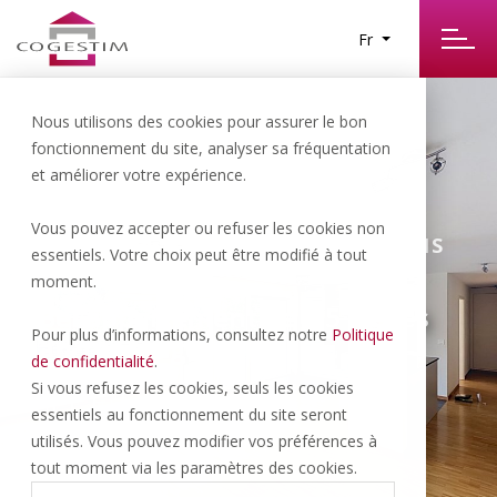
Fr
Nous utilisons des cookies pour assurer le bon
fonctionnement du site, analyser sa fréquentation
et améliorer votre expérience.
Vous pouvez accepter ou refuser les cookies non
Epalinges | 1’700.- CHF/NET/MOIS
essentiels. Votre choix peut être modifié à tout
moment.
Bel appartement de 2.5 pièces
Pour plus d’informations, consultez notre
Politique
au 1er étage
de confidentialité
.
Si vous refusez les cookies, seuls les cookies
essentiels au fonctionnement du site seront
69 M
2.5 P
1 PARK
2
utilisés. Vous pouvez modifier vos préférences à
tout moment via les paramètres des cookies.