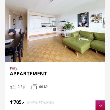
Pully
APPARTEMENT
2.5 p
66 M
2
1’705.-
(CHF/NET/MOIS)