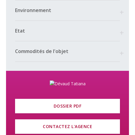
En cas d’intérêt, vous pouvez déposer votre candidature en
Environnement
ligne, via l’annonce que vous trouverez sur le site
www.cogestim.ch.
Etat
Commodités de l'objet
DOSSIER PDF
CONTACTEZ L'AGENCE