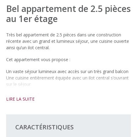
Bel appartement de 2.5 pièces
au 1er étage
Très bel appartement de 2.5 pièces dans une construction
récente avec un grand et lumineux séjour, une cuisine ouverte
ainsi qu’un ilot central.
Cet appartement vous propose :
Un vaste séjour lumineux avec accès sur un très grand balcon
Une cuisine entièrement équipée avec un ilot central s’ouvrant
sur le séjour
D’une salle de bain avec douche et WC
D’une belle chambre à coucher
LIRE LA SUITE
Possibilité d’installer une colonne de lavage directement dans
l’appartement.
CARACTÉRISTIQUES
Vous avez également la possibilité de louer une place de parc
intérieure à CHF 150.00 en sus du loyer.