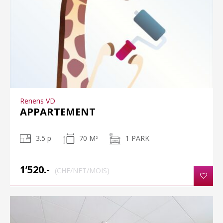
Renens VD
APPARTEMENT
3.5 p
70 M
1 PARK
2
1’520.-
(CHF/NET/MOIS)