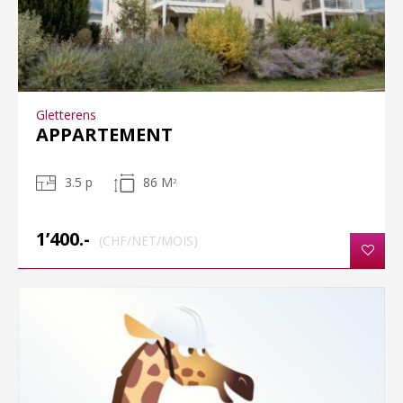
Gletterens
APPARTEMENT
3.5 p
86 M
2
1’400.-
(CHF/NET/MOIS)