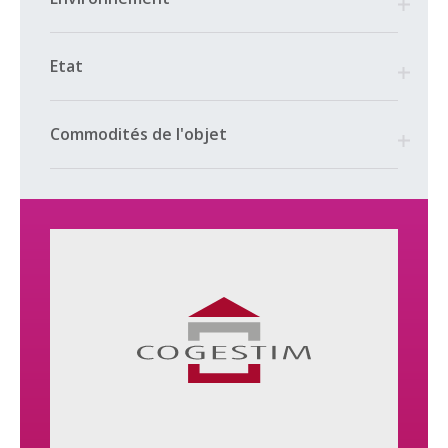
— CONTACT VISITES —
Pour obtenir plus d’informations et/ou convenir d’une visite,
Etat
merci de prendre contact avec la société Floréal nettoyage
Sàrl au +41 79 212 10 84
— EN CAS D’INTÉRÊT —
Commodités de l'objet
Merci de bien vouloir effectuer votre candidature en ligne.
Ladite candidature est à remplir depuis l’annonce de cet
appartement sur notre site www.cogestim.ch.