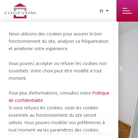
Fr
Nous utilisons des cookies pour assurer le bon
fonctionnement du site, analyser sa fréquentation
et améliorer votre expérience.
Vous pouvez accepter ou refuser les cookies non
Lausanne | 1’750.- CHF/NET/MOIS
essentiels. Votre choix peut être modifié à tout
moment.
Appartement de 3 pièces au
Pour plus d’informations, consultez notre
Politique
2ème étage
de confidentialité
.
Si vous refusez les cookies, seuls les cookies
essentiels au fonctionnement du site seront
76 M
3 P
1 BOX
2
utilisés. Vous pouvez modifier vos préférences à
tout moment via les paramètres des cookies.