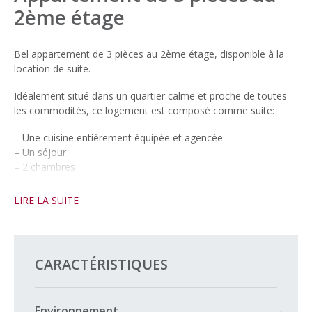
2ème étage
Bel appartement de 3 pièces au 2ème étage, disponible à la
location de suite.
Idéalement situé dans un quartier calme et proche de toutes
les commodités, ce logement est composé comme suite:
– Une cuisine entièrement équipée et agencée
– Un séjour
– 2 chambres
– Une salle-de-bains avec baignoire / WC
LIRE LA SUITE
Une cave est également mise à disposition à titre gratuit et à
bien plaire.
Un garage box vient compléter ce bien pour CHF 200.-/mois en
CARACTÉRISTIQUES
sus.
Photos non-contractuelles
Environnement