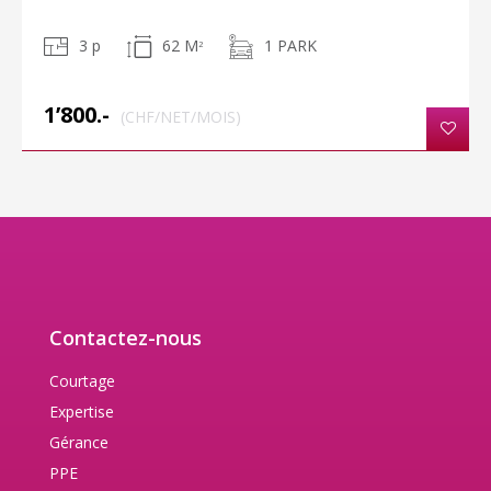
3 p
62 M
1 PARK
2
1’800.-
(CHF/NET/MOIS)
Contactez-nous
Courtage
Expertise
Gérance
PPE