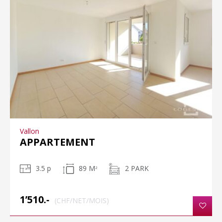
Vallon
APPARTEMENT
3.5 p
89 M
2 PARK
2
1’510.-
(CHF/NET/MOIS)