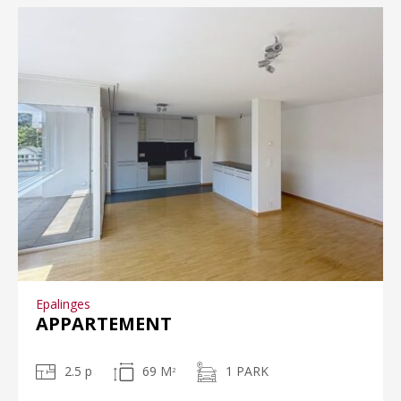
Epalinges
APPARTEMENT
2.5 p
69 M
1 PARK
2