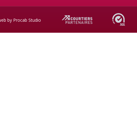
web by
Procab Studio