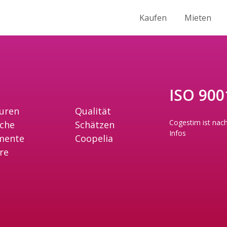
Kaufen
Mieten
ISO 9001
uren
Qualität
Cogestim ist nach
iche
Schätzen
Infos
mente
Coopelia
re