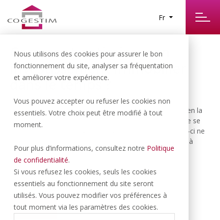
Fr
Comment optimiser son
Nous utilisons des cookies pour assurer le bon
investissement immobilier
fonctionnement du site, analyser sa fréquentation
et améliorer votre expérience.
dans le temps ?
Vous pouvez accepter ou refuser les cookies non
De par ses particularités et les nombreuses législations en la
essentiels. Votre choix peut être modifié à tout
matière, l’acquisition et/ou la construction d’un immeuble se
moment.
doit d’être suivie d’une gestion rigoureuse. En effet, celle-ci ne
se résume pas uniquement à l’encaissement des loyers, à
Pour plus d’informations, consultez notre
Politique
commanditer des travaux d’entretien et au paiement de
de confidentialité
.
factures courantes. Explications.
Si vous refusez les cookies, seuls les cookies
essentiels au fonctionnement du site seront
utilisés. Vous pouvez modifier vos préférences à
tout moment via les paramètres des cookies.
VOIR