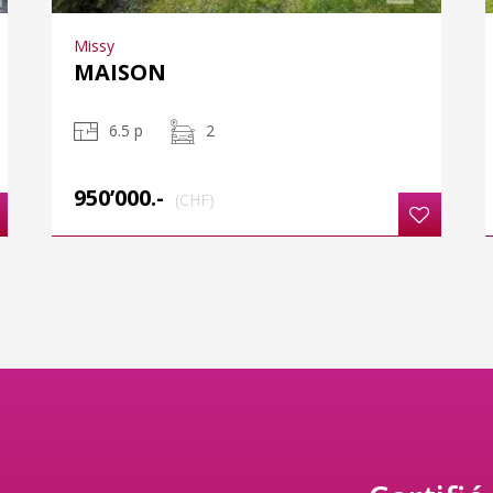
Missy
MAISON
6.5 p
2
950’000.-
(CHF)