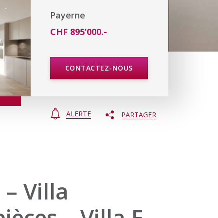
Payerne
CHF 895’000.-
CONTACTEZ-NOUS
ALERTE
PARTAGER
 – Villa
èces – Villa F