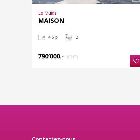
Le Muids
MAISON
4.5 p
2
790’000.-
(CHF)
Contactez-nous