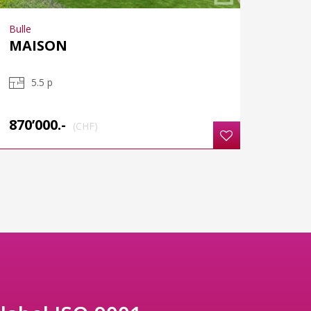
Bulle
MAISON
5.5 p
870’000.-
(CHF)