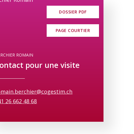
ements disposent d’une place de parc
DOSSIER PDF
dien pratique et organisé.
sera aménagée afin de favoriser les
PAGE COURTIER
ésidents.
vre dans un cadre alliant tranquillité,
ERCHIER ROMAIN
ontact pour une visite
informations et pour découvrir comment
nvies !
omain.berchier@cogestim.ch
41 26 662 48 68