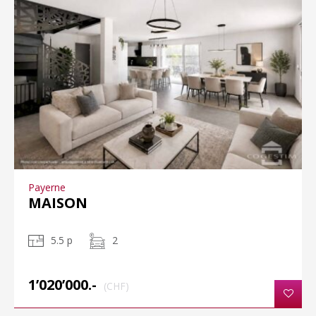
Payerne
MAISON
5.5 p
2
1’020’000.-
(CHF)