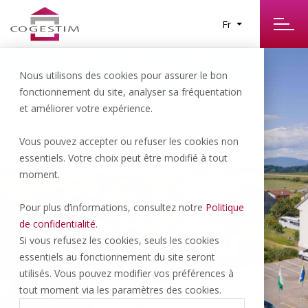
Fr
Nous utilisons des cookies pour assurer le bon
fonctionnement du site, analyser sa fréquentation
et améliorer votre expérience.
Vous pouvez accepter ou refuser les cookies non
essentiels. Votre choix peut être modifié à tout
Molondin | 1’040’000.- CHF
moment.
Villa individuelle de 4.5 pièces
Pour plus d’informations, consultez notre
Politique
de confidentialité
.
Si vous refusez les cookies, seuls les cookies
essentiels au fonctionnement du site seront
4.5 P
2
utilisés. Vous pouvez modifier vos préférences à
tout moment via les paramètres des cookies.