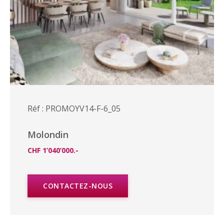
Réf : PROMOYV14-F-6_05
Molondin
CHF 1’040’000.-
CONTACTEZ-NOUS