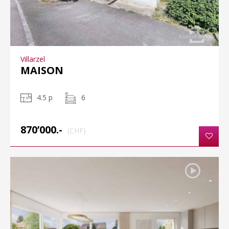
Villarzel
MAISON
4.5 p
6
870’000.-
(CHF)