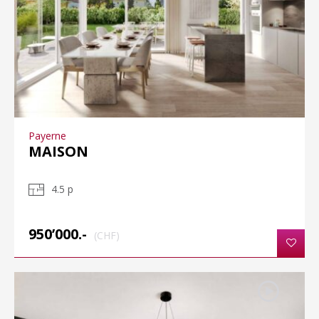
Payerne
MAISON
4.5 p
950’000.-
(CHF)