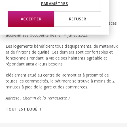
PARAMÈTRES
Description
ACCEPTER
REFUSER
Ce nouvel immeuble de 32 appartements de 1,5 à 3,5 pièces
est actuellement en cours de construction et sera prêt à
accueillir ses occupants dès le 1
juillet 2023.
er
Les logements bénéficient tous d’équipements, de matériaux
et de finitions de qualité. Ces derniers sont confortables et
fonctionnels rendant la vie de ses habitants agréable et
répondant ainsi à leurs besoins.
Idéalement situé au centre de Romont et à proximité de
toutes les commodités, le bâtiment se trouve à moins de 2
minutes à pied de la gare et des commerces.
Adresse : Chemin de la Terrassette 7
TOUT EST LOU
É
!