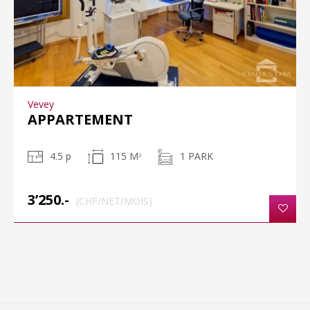
Vevey
APPARTEMENT
4.5 p
115 M
1 PARK
2
3’250.-
(CHF/NET/MOIS)