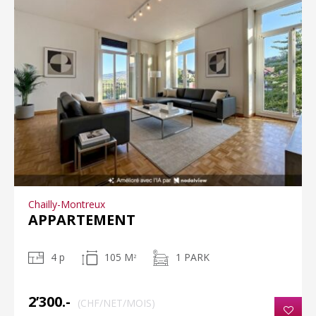
Chailly-Montreux
APPARTEMENT
4 p
105 M
1 PARK
2
2’300.-
(CHF/NET/MOIS)