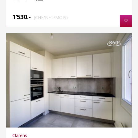
1’530.-
(CHF/NET/MOIS)
Clarens