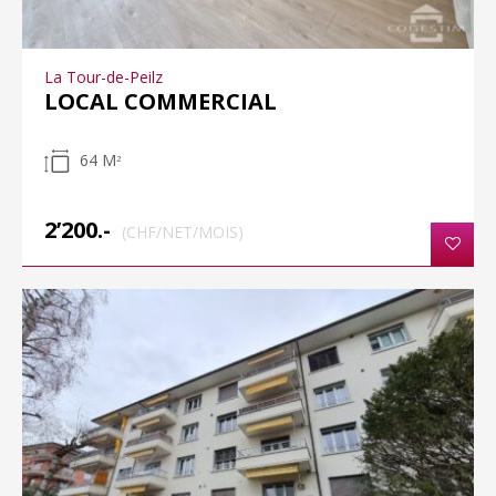
La Tour-de-Peilz
LOCAL COMMERCIAL
64 M
2
2’200.-
(CHF/NET/MOIS)