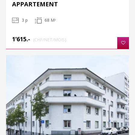
APPARTEMENT
3 p
68 M
2
1’615.-
(CHF/NET/MOIS)