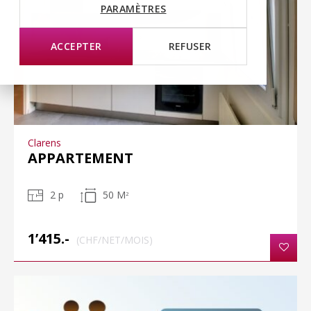
PARAMÈTRES
ACCEPTER
REFUSER
Clarens
APPARTEMENT
2 p
50 M
2
1’415.-
(CHF/NET/MOIS)