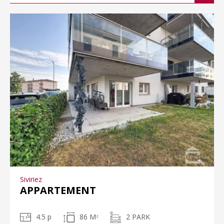
Siviriez
APPARTEMENT
4.5 p
86 M
2 PARK
2