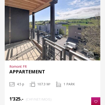
Romont FR
APPARTEMENT
4.5 p
107.3 M
1 PARK
2
1’325.-
(CHF/NET/MOIS)