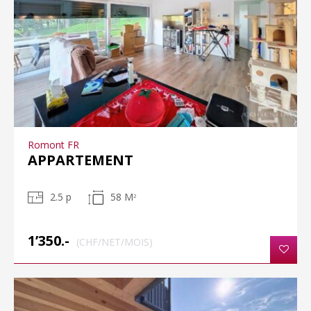
Romont FR
APPARTEMENT
2.5 p
58 M
2
1’350.-
(CHF/NET/MOIS)