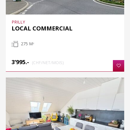
PRILLY
LOCAL COMMERCIAL
275 M
2
3’995.-
(CHF/NET/MOIS)