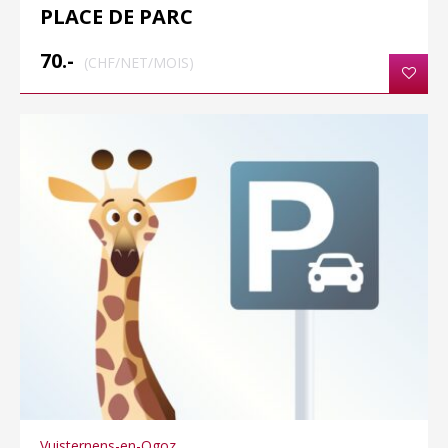
PLACE DE PARC
70.-
(CHF/NET/MOIS)
Vuisternens-en-Ogoz