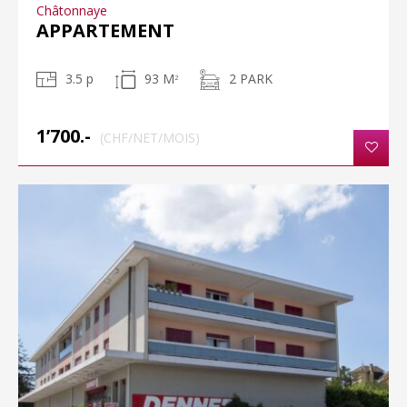
Châtonnaye
APPARTEMENT
3.5 p
93 M
2 PARK
2
1’700.-
(CHF/NET/MOIS)