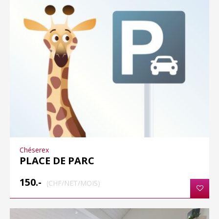
Chéserex
PLACE DE PARC
150.-
(CHF/NET/MOIS)