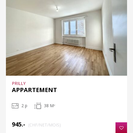
PRILLY
APPARTEMENT
2 p
38 M
2
945.-
(CHF/NET/MOIS)