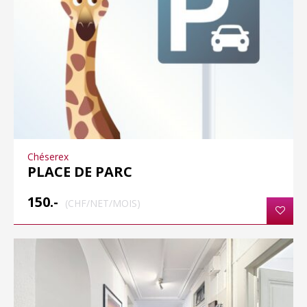
Chéserex
PLACE DE PARC
150.-
(CHF/NET/MOIS)