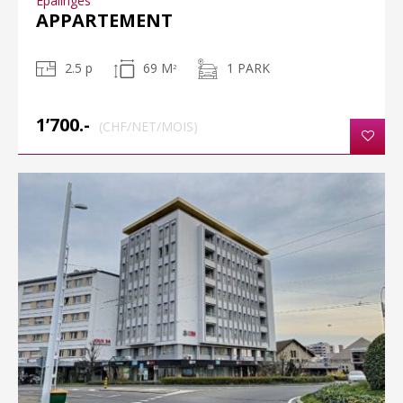
Epalinges
APPARTEMENT
2.5 p
69 M
1 PARK
2
1’700.-
(CHF/NET/MOIS)