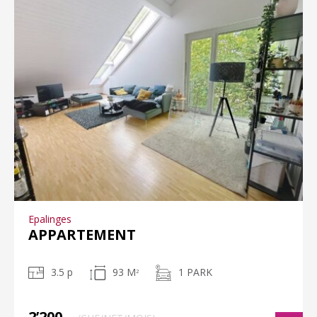
Epalinges
APPARTEMENT
3.5 p
93 M
1 PARK
2
2’200.-