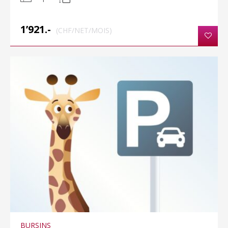
1’921.-
(CHF/NET/MOIS)
BURSINS