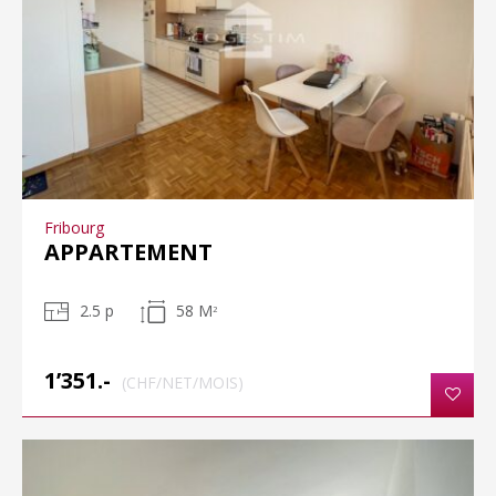
Fribourg
APPARTEMENT
2.5 p
58 M
2
1’351.-
(CHF/NET/MOIS)