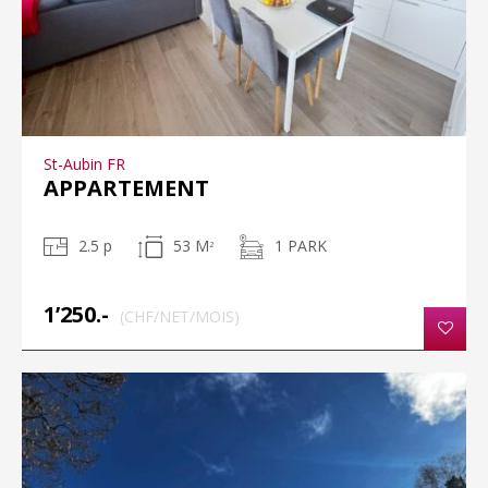
St-Aubin FR
APPARTEMENT
2.5 p
53 M
1 PARK
2
1’250.-
(CHF/NET/MOIS)