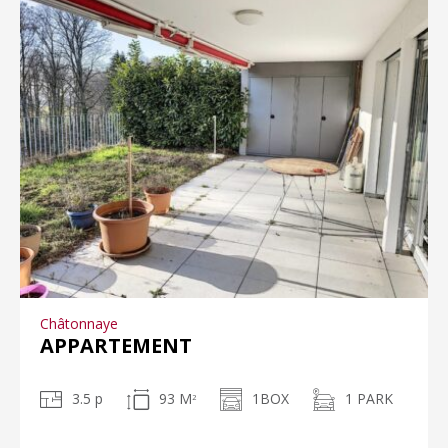
Châtonnaye
APPARTEMENT
3.5 p
93 M
1BOX
1 PARK
2