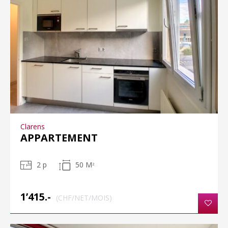
Clarens
APPARTEMENT
2 p
50 M
2
1’415.-
(CHF/NET/MOIS)