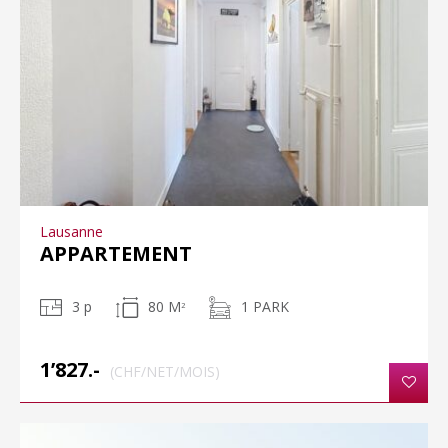
Lausanne
APPARTEMENT
3 p
80 M
1 PARK
2
1’827.-
(CHF/NET/MOIS)