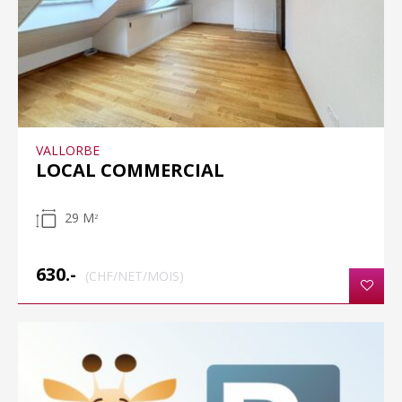
VALLORBE
LOCAL COMMERCIAL
29 M
2
630.-
(CHF/NET/MOIS)