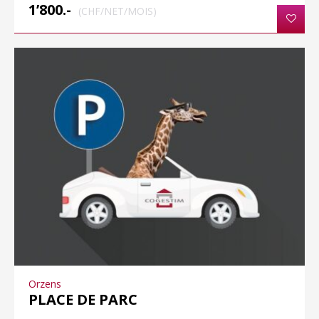
1’800.-
(CHF/NET/MOIS)
Orzens
PLACE DE PARC