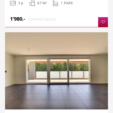
3 p
67 M
1 PARK
2
1’980.-
(CHF/NET/MOIS)