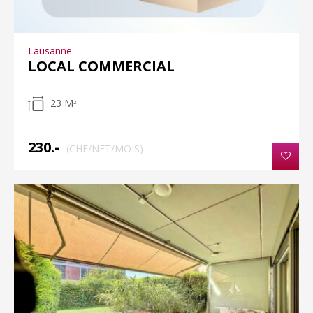
Lausanne
LOCAL COMMERCIAL
23 M
2
230.-
(CHF/NET/MOIS)