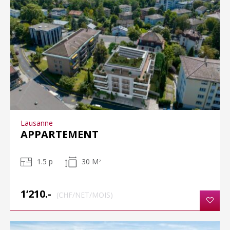
Lausanne
APPARTEMENT
1.5 p
30 M
2
1’210.-
(CHF/NET/MOIS)