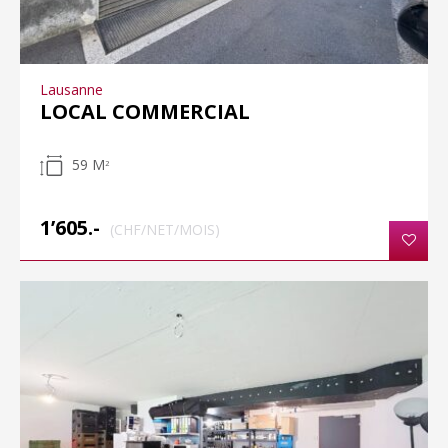
Lausanne
LOCAL COMMERCIAL
59 M
2
1’605.-
(CHF/NET/MOIS)