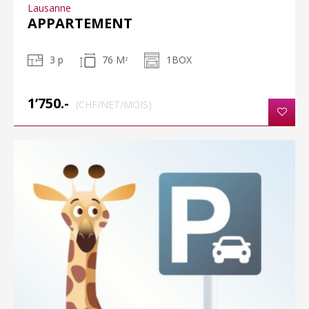
Lausanne
APPARTEMENT
3 p
76 M
1BOX
2
1’750.-
(CHF/NET/MOIS)