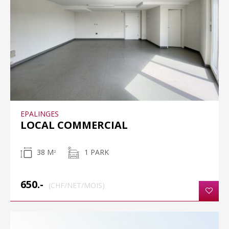
EPALINGES
LOCAL COMMERCIAL
38 M
1 PARK
2
650.-
(CHF/NET/MOIS)