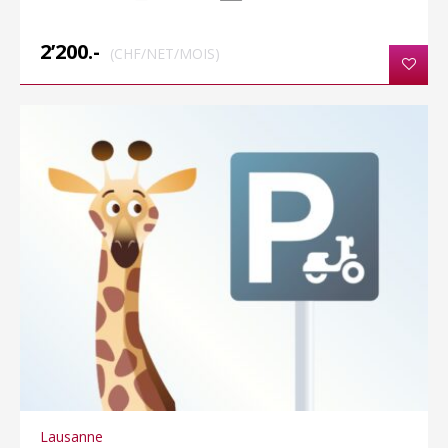
2’200.-
(CHF/NET/MOIS)
Lausanne