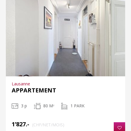
Lausanne
APPARTEMENT
3 p
80 M
1 PARK
2
1’827.-
(CHF/NET/MOIS)