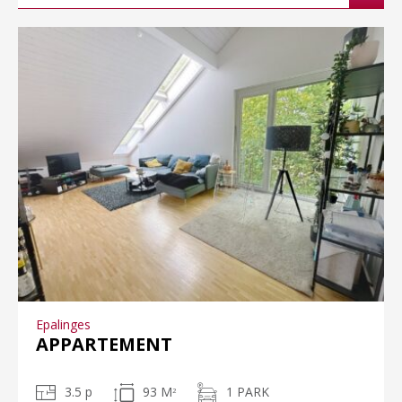
Epalinges
APPARTEMENT
3.5 p
93 M
1 PARK
2