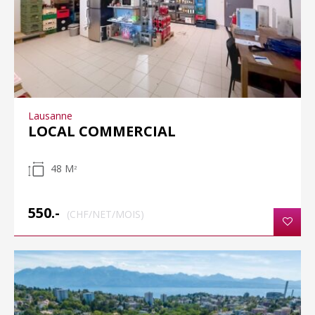
Lausanne
LOCAL COMMERCIAL
48 M
2
550.-
(CHF/NET/MOIS)