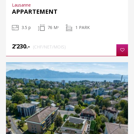
Lausanne
APPARTEMENT
3.5 p
76 M
1 PARK
2
2’230.-
(CHF/NET/MOIS)