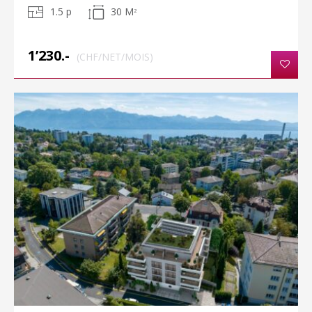
1.5 p
30 M
2
1’230.-
(CHF/NET/MOIS)