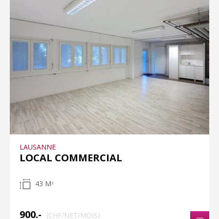
LAUSANNE
LOCAL COMMERCIAL
43 M
2
900.-
(CHF/NET/MOIS)