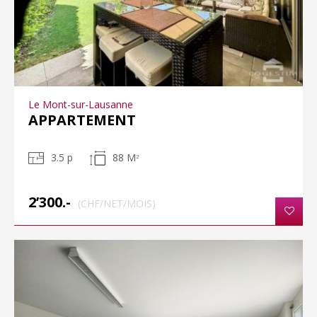
Le Mont-sur-Lausanne
APPARTEMENT
3.5 p
88 M
2
2’300.-
(CHF/NET/MOIS)