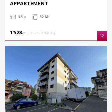
APPARTEMENT
3.5 p
52 M
2
1’528.-
(CHF/NET/MOIS)