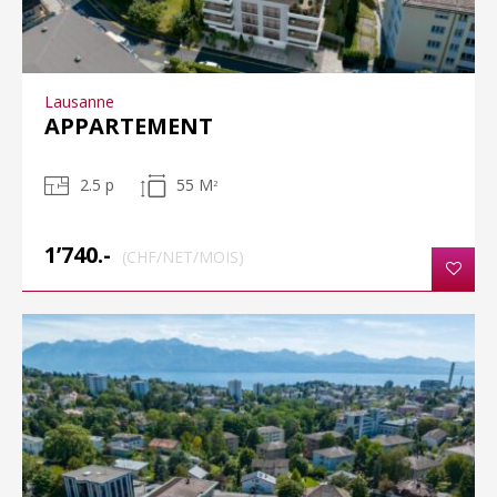
Lausanne
APPARTEMENT
2.5 p
55 M
2
1’740.-
(CHF/NET/MOIS)