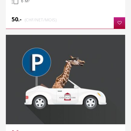
6 M
2
50.-
(CHF/NET/MOIS)