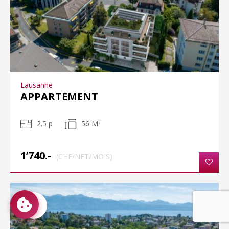
Lausanne
APPARTEMENT
2.5 p
56 M
2
1’740.-
(CHF/NET/MOIS)