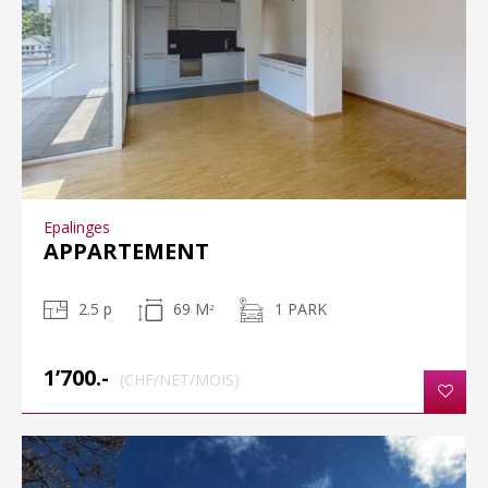
Epalinges
APPARTEMENT
2.5 p
69 M
1 PARK
2
1’700.-
(CHF/NET/MOIS)