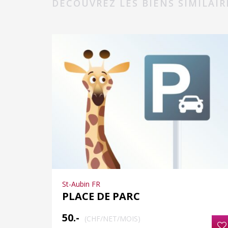
DÉCOUVREZ LES BIENS SIMILAIR
St-Aubin FR
PLACE DE PARC
50.-
(CHF/NET/MOIS)