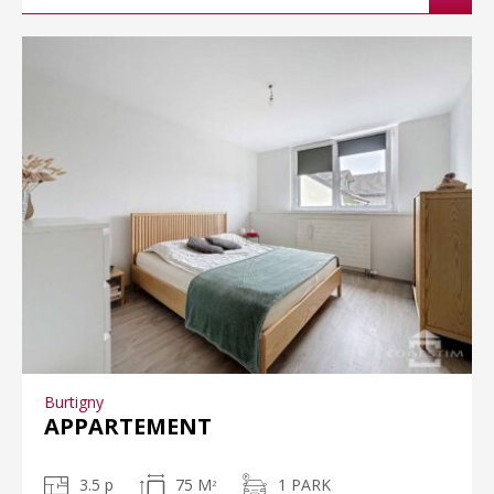
Burtigny
APPARTEMENT
3.5 p
75 M
1 PARK
2