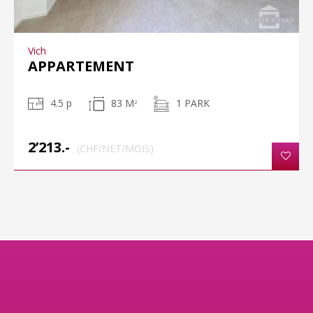
Vich
APPARTEMENT
4.5 p
83 M
1 PARK
2
2’213.-
(CHF/NET/MOIS)