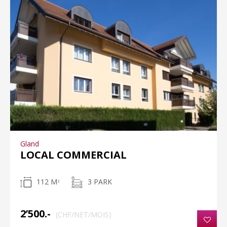
Gland
LOCAL COMMERCIAL
112 M
3 PARK
2
2’500.-
(CHF/NET/MOIS)