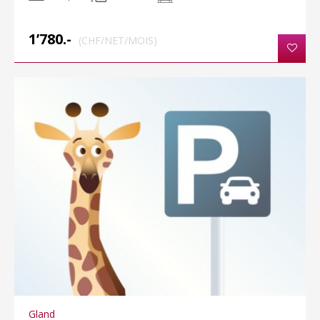
1’780.-
(CHF/NET/MOIS)
Gland