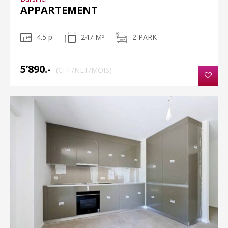
APPARTEMENT
4.5 p
247 M
2 PARK
2
5’890.-
(CHF/NET/MOIS)