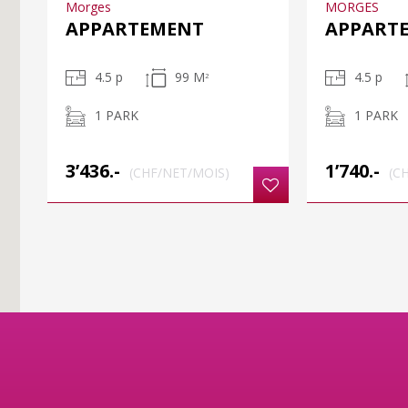
Morges
MORGES
APPARTEMENT
APPART
4.5 p
99 M
4.5 p
2
1 PARK
1 PARK
3’436.-
1’740.-
(CHF/NET/MOIS)
(C