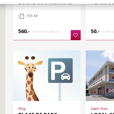
LOCAL COMMERCIAL
PLACE D
105 M
2
560.-
50.-
(CHF/NET/MOIS)
(CHF/
Etoy
Saint-Prex