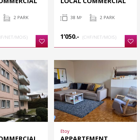
COMMERCIAL
LOCAL COMMERCIAL
2 PARK
38 M
2 PARK
2
1’050.-
HF/NET/MOIS)
(CHF/NET/MOIS)
Etoy
COMMERCIAL
APPARTEMENT