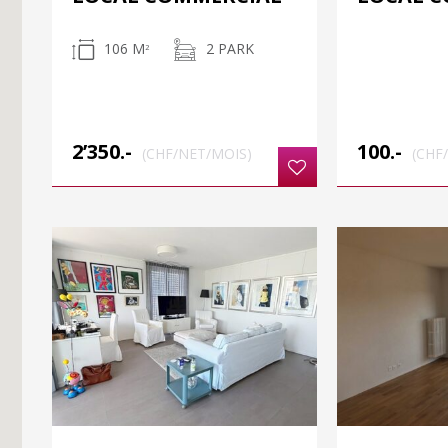
106 M
2 PARK
2
2’350.-
100.-
(CHF/NET/MOIS)
(CHF