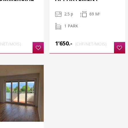
2.5 p
69 M
2
1 PARK
1’650.-
/NET/MOIS)
(CHF/NET/MOIS)