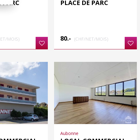
E PARC
PLACE DE PARC
80.-
NET/MOIS)
(CHF/NET/MOIS)
Aubonne