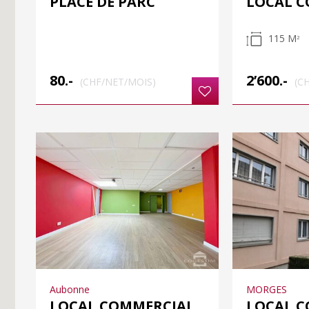
PLACE DE PARC
LOCAL 
115 M
2
80.-
2’600.-
(CHF/NET/MOIS)
(C
Aubonne
MORGES
LOCAL COMMERCIAL
LOCAL 