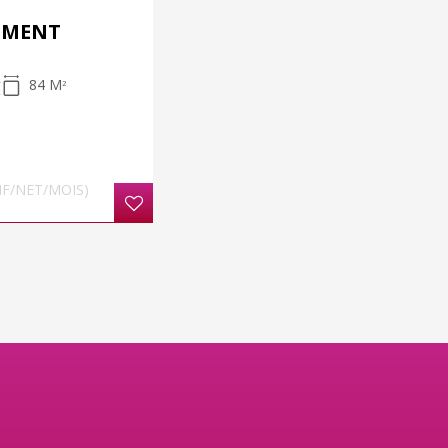
EMENT
84 M
2
HF/NET/MOIS)