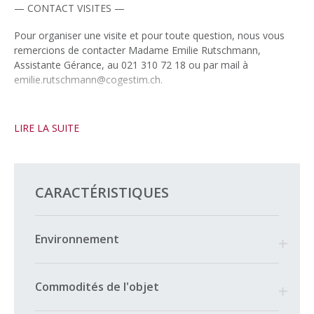
— CONTACT VISITES —
Pour organiser une visite et pour toute question, nous vous
remercions de contacter Madame Emilie Rutschmann,
Assistante Gérance, au 021 310 72 18 ou par mail à
emilie.rutschmann@cogestim.ch.
— EN CAS D’INTÉRÊT —
LIRE LA SUITE
Merci de bien vouloir effectuer votre candidature en ligne.
Ladite candidature est à remplir depuis l’annonce de cet
appartement sur notre site www.cogestim.ch
CARACTÉRISTIQUES
Environnement
Commodités de l'objet