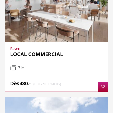
Payerne
LOCAL COMMERCIAL
7 M
2
Dès480.-
(CHF/NET/MOIS)