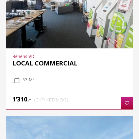
Renens VD
LOCAL COMMERCIAL
57 M
2
1’310.-
(CHF/NET/MOIS)