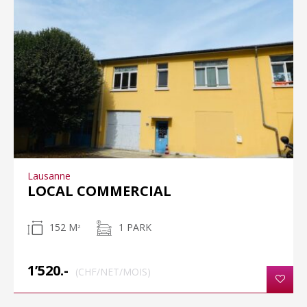
Lausanne
LOCAL COMMERCIAL
152 M
1 PARK
2
1’520.-
(CHF/NET/MOIS)