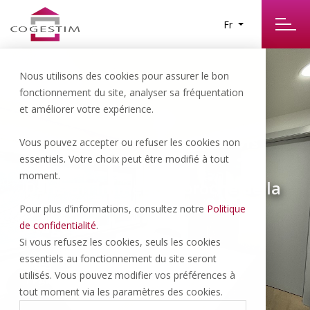
Fr
Nous utilisons des cookies pour assurer le bon
fonctionnement du site, analyser sa fréquentation
et améliorer votre expérience.
Coppet | 1’400.- CHF/NET/MOIS
Vous pouvez accepter ou refuser les cookies non
essentiels. Votre choix peut être modifié à tout
moment.
Dans un immeuble proche de la
gare, à louer bureau au 1er
Pour plus d’informations, consultez notre
Politique
étage
de confidentialité
.
Si vous refusez les cookies, seuls les cookies
essentiels au fonctionnement du site seront
utilisés. Vous pouvez modifier vos préférences à
1 PARK
tout moment via les paramètres des cookies.