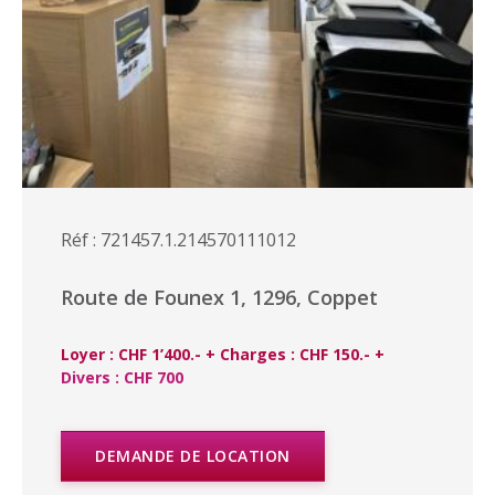
Réf : 721457.1.214570111012
Route de Founex 1, 1296, Coppet
Loyer : CHF 1’400.- + Charges : CHF 150.- +
Divers : CHF 700
DEMANDE DE LOCATION