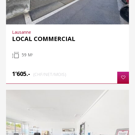
Lausanne
LOCAL COMMERCIAL
59 M
2
1’605.-
(CHF/NET/MOIS)