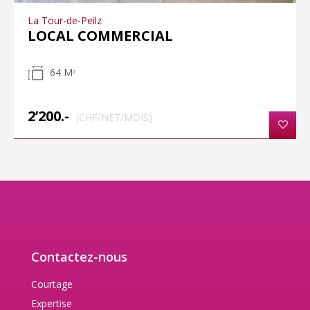
La Tour-de-Peilz
LOCAL COMMERCIAL
64 M
2
2’200.-
(CHF/NET/MOIS)
Contactez-nous
Courtage
Expertise