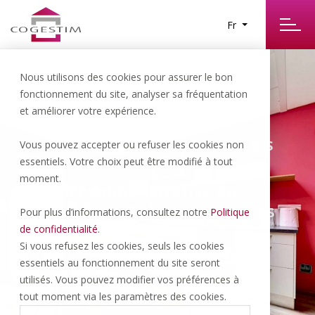
Fr
Nous utilisons des cookies pour assurer le bon
fonctionnement du site, analyser sa fréquentation
et améliorer votre expérience.
Aubonne | 2’350.- CHF/NET/MOIS
Vous pouvez accepter ou refuser les cookies non
essentiels. Votre choix peut être modifié à tout
moment.
Surface administrative ou
artisanale à Aubonne, charges
Pour plus d’informations, consultez notre
Politique
comprises
de confidentialité
.
Si vous refusez les cookies, seuls les cookies
essentiels au fonctionnement du site seront
utilisés. Vous pouvez modifier vos préférences à
106 M
2 PARK
2
tout moment via les paramètres des cookies.