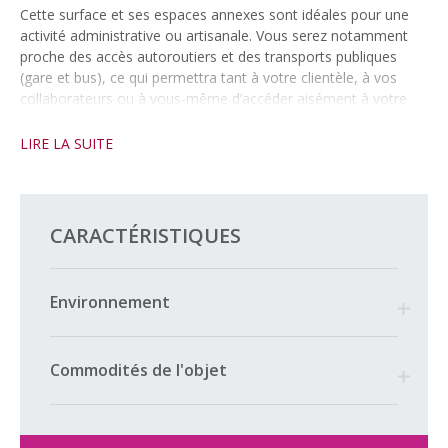
Cette surface et ses espaces annexes sont idéales pour une
activité administrative ou artisanale. Vous serez notamment
proche des accès autoroutiers et des transports publiques
(gare et bus), ce qui permettra tant à votre clientèle, à vos
collaborateurs ou à vous-même d’accéder aisément à votre
société.
LIRE LA SUITE
En choisissant cette surface, vous rejoindrez une zone
commerciale propice aux échanges, en étant entouré par
d’autres entreprises de tous secteurs (école privée
internationale, garage, médecin, architecte, esthétisme,
CARACTÉRISTIQUES
peintre, ect.). L’opportunité de créer des synergies et d’élargir
votre réseau professionnel ou votre clientèle est une véritable
valeur ajoutée.
Environnement
La location de ce bien inclue les éléments suivants;
– un bureau de 106 m2 environ, disposant d’une cuisine
Commodités de l'objet
– une salle d’attente commune
– Deux espaces WC / Douche communs
Par ailleurs, LE LOYER INCLUT LES CHARGES SUIVANTES :