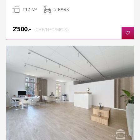
112 M
3 PARK
2
2’500.-
(CHF/NET/MOIS)