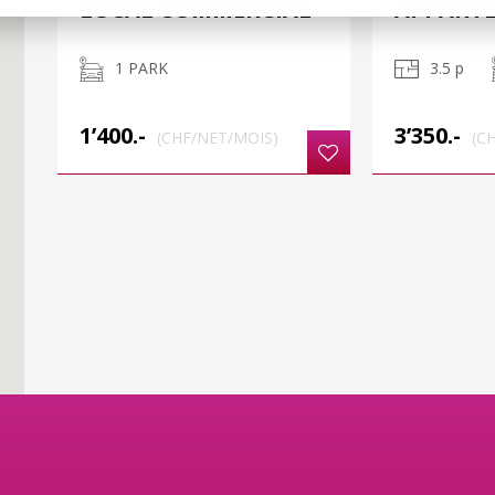
LOCAL COMMERCIAL
APPART
1 PARK
3.5 p
1’400.-
3’350.-
(CHF/NET/MOIS)
(C