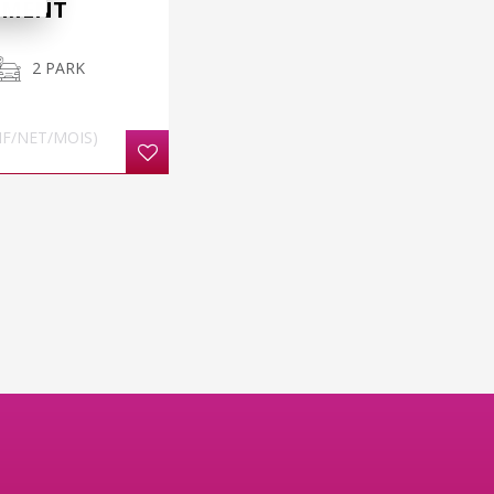
EMENT
2 PARK
HF/NET/MOIS)