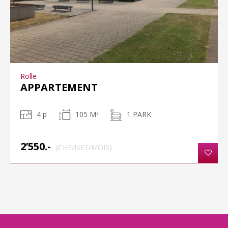
Rolle
APPARTEMENT
4 p
105 M
1 PARK
2
2’550.-
(CHF/NET/MOIS)