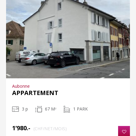
Aubonne
APPARTEMENT
3 p
67 M
1 PARK
2
1’980.-
(CHF/NET/MOIS)