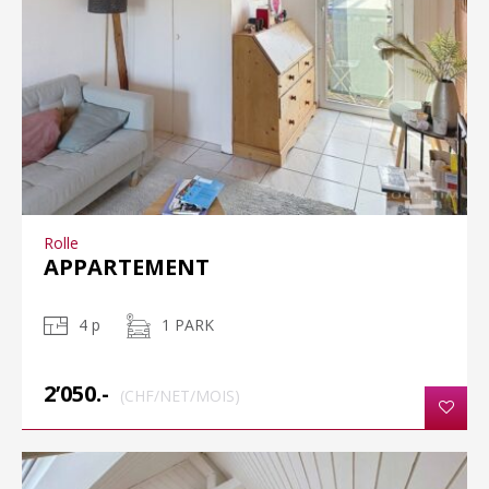
Rolle
APPARTEMENT
4 p
1 PARK
2’050.-
(CHF/NET/MOIS)