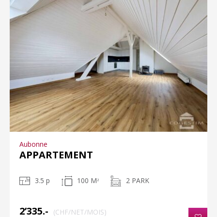
Aubonne
APPARTEMENT
3.5 p
100 M
2 PARK
2
2’335.-
(CHF/NET/MOIS)