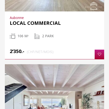
Aubonne
LOCAL COMMERCIAL
106 M
2 PARK
2
2’350.-
(CHF/NET/MOIS)