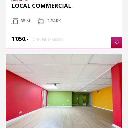
LOCAL COMMERCIAL
38 M
2 PARK
2
1’050.-
(CHF/NET/MOIS)