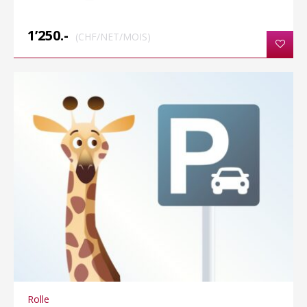
1’250.-
(CHF/NET/MOIS)
Rolle