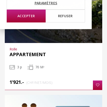
PARAMÈTRES
ACCEPTER
REFUSER
Rolle
APPARTEMENT
3 p
70 M
2
1’921.-
(CHF/NET/MOIS)