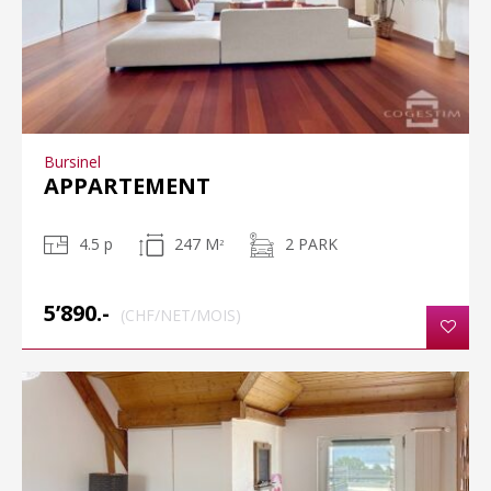
Bursinel
APPARTEMENT
4.5 p
247 M
2 PARK
2
5’890.-
(CHF/NET/MOIS)