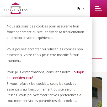
Fr
MONT-SUR-ROLLE ET ALENTOURS
17
Nous utilisons des cookies pour assurer le bon
RÉSULTATS TROUVÉS
fonctionnement du site, analyser sa fréquentation
et améliorer votre expérience.
CRÉER UNE ALERTE
Vous pouvez accepter ou refuser les cookies non
PRIX CROISSANT
TRIER PAR :
essentiels. Votre choix peut être modifié à tout
moment.
FILTRER
Pour plus d’informations, consultez notre
Politique
de confidentialité
.
Si vous refusez les cookies, seuls les cookies
essentiels au fonctionnement du site seront
utilisés. Vous pouvez modifier vos préférences à
tout moment via les paramètres des cookies.