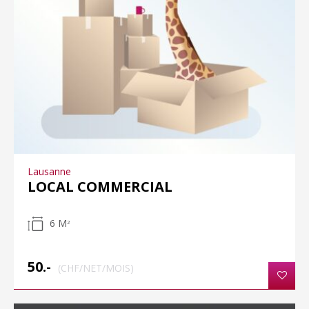
Lausanne
LOCAL COMMERCIAL
6 M
2
50.-
(CHF/NET/MOIS)