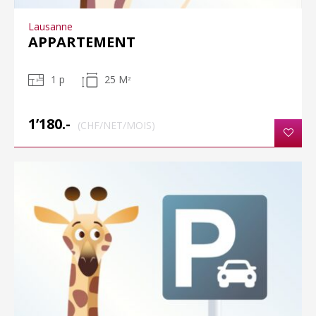
Lausanne
APPARTEMENT
1 p
25 M
2
1’180.-
(CHF/NET/MOIS)