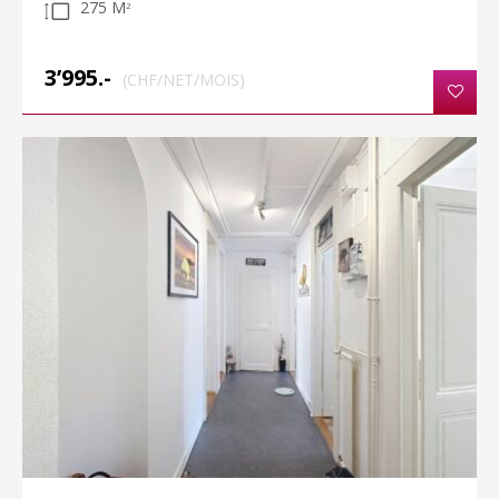
275 M
2
3’995.-
(CHF/NET/MOIS)