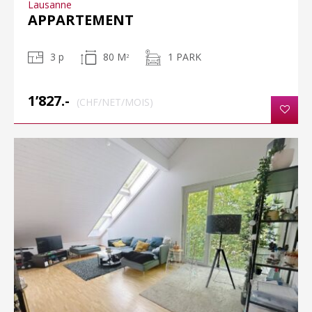
Lausanne
APPARTEMENT
3 p
80 M
1 PARK
2
1’827.-
(CHF/NET/MOIS)