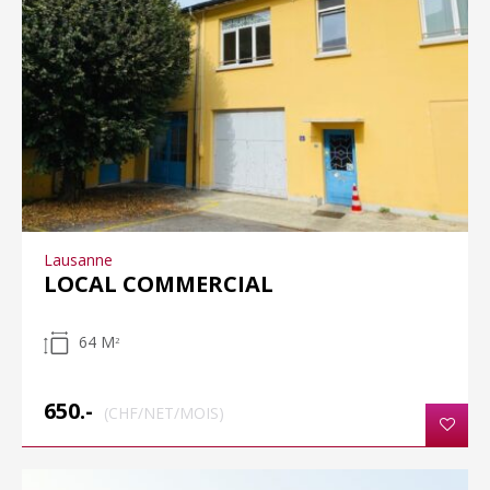
Lausanne
LOCAL COMMERCIAL
64 M
2
650.-
(CHF/NET/MOIS)