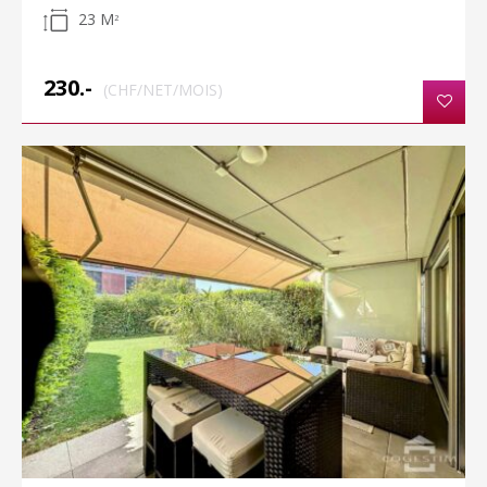
23 M
2
230.-
(CHF/NET/MOIS)