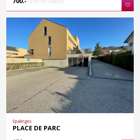
700.-
(CHF/NET/MOIS)
Epalinges
PLACE DE PARC