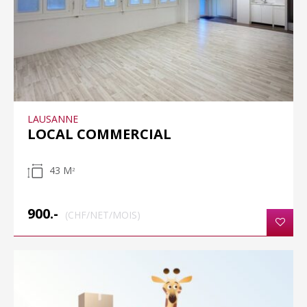
LAUSANNE
LOCAL COMMERCIAL
43 M
2
900.-
(CHF/NET/MOIS)