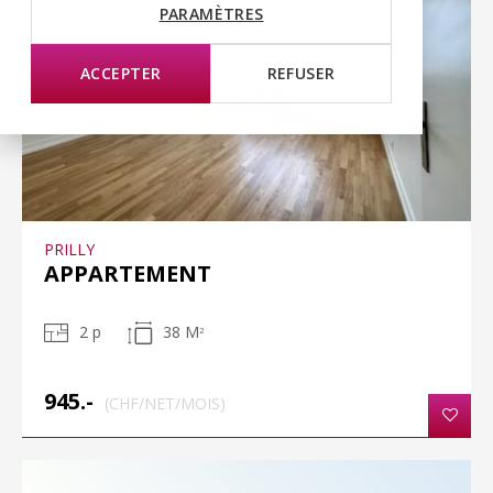
PARAMÈTRES
ACCEPTER
REFUSER
PRILLY
APPARTEMENT
2 p
38 M
2
945.-
(CHF/NET/MOIS)