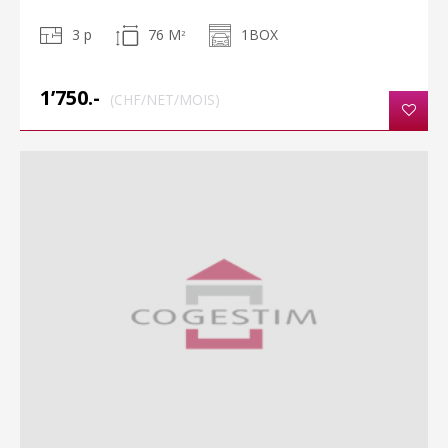
3 p
76 M
1BOX
2
1’750.-
(CHF/NET/MOIS)