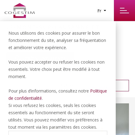
Fr
LE-MONT-SUR-LAUSANNE ET
ALENTOURS
Nous utilisons des cookies pour assurer le bon
68
RÉSULTATS TROUVÉS
fonctionnement du site, analyser sa fréquentation
et améliorer votre expérience.
CRÉER UNE ALERTE
Vous pouvez accepter ou refuser les cookies non
essentiels. Votre choix peut être modifié à tout
PRIX CROISSANT
TRIER PAR :
moment.
FILTRER
Pour plus d’informations, consultez notre
Politique
de confidentialité
.
Si vous refusez les cookies, seuls les cookies
essentiels au fonctionnement du site seront
utilisés. Vous pouvez modifier vos préférences à
tout moment via les paramètres des cookies.