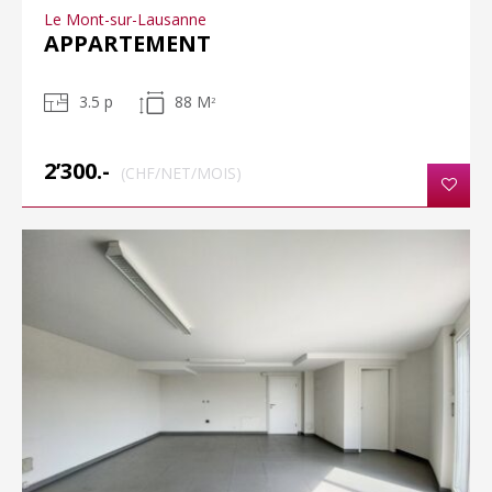
Le Mont-sur-Lausanne
APPARTEMENT
3.5 p
88 M
2
2’300.-
(CHF/NET/MOIS)