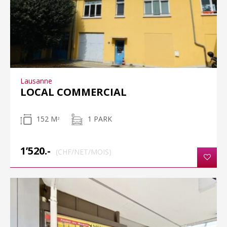
Lausanne
LOCAL COMMERCIAL
152 M
1 PARK
2
1’520.-
(CHF/NET/MOIS)