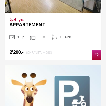
Epalinges
APPARTEMENT
3.5 p
93 M
1 PARK
2
2’200.-
(CHF/NET/MOIS)