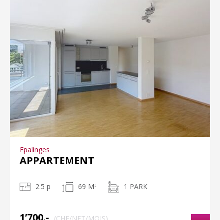
Epalinges
APPARTEMENT
2.5 p
69 M
1 PARK
2
1’700.-
(CHF/NET/MOIS)