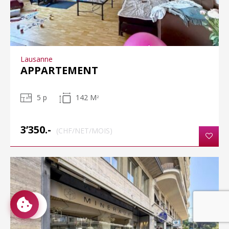
Lausanne
APPARTEMENT
5 p
142 M
2
3’350.-
(CHF/NET/MOIS)