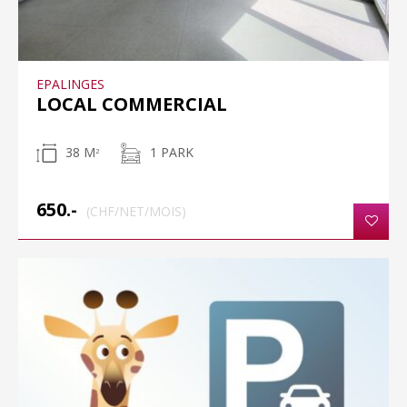
EPALINGES
LOCAL COMMERCIAL
38 M
1 PARK
2
650.-
(CHF/NET/MOIS)