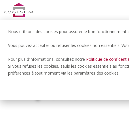
Nous utilisons des cookies pour assurer le bon fonctionnement du
Vous pouvez accepter ou refuser les cookies non essentiels. Vot
Lausanne | 1’705.- CHF/NET/
Pour plus d’informations, consultez notre
Politique de confidentia
Bel appartem
Si vous refusez les cookies, seuls les cookies essentiels au fonc
préférences à tout moment via les paramètres des cookies.
pièces au rez
74 M
2.5 P
2