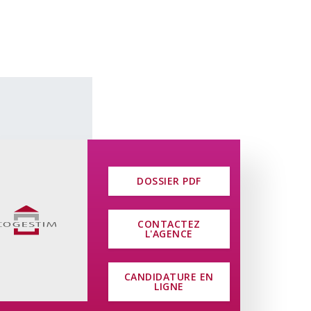
ure en ligne. Ladite candidature est à
sur notre site www.cogestim.ch.
—————————————–
n-être de ces locataires, vous pourrez
ation de ce bien, à savoir :
DOSSIER PDF
ra octroyé sur toutes les primes de
CONTACTEZ
Firstcaution SA
L'AGENCE
CANDIDATURE EN
LIGNE