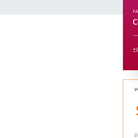
F
C
+
V
D