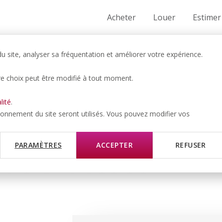
Acheter
Louer
Estimer
 site, analyser sa fréquentation et améliorer votre expérience.
re choix peut être modifié à tout moment.
MOIS
lité
.
ent de 2.5
tionnement du site seront utilisés. Vous pouvez modifier vos
 de chaussée
PARAMÈTRES
ACCEPTER
REFUSER