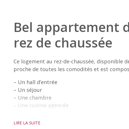
Bel appartement d
rez de chaussée
Ce logement au rez-de-chaussée, disponible dé
proche de toutes les comodités et est compo
– Un hall d’entrée
– Un séjour
– Une chambre
– Une cuisine agencée
– Une salle de bains / WC
– Un WC séparé
LIRE LA SUITE
– Une terrasse