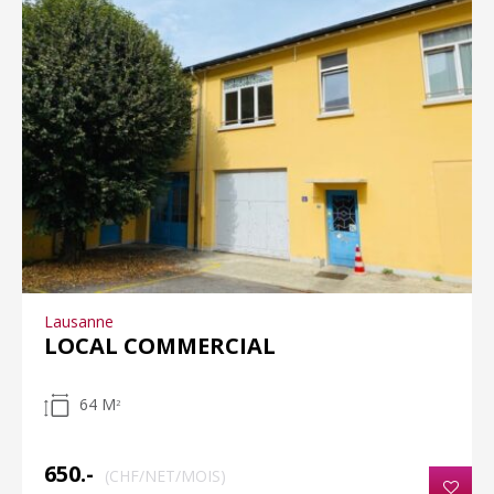
Lausanne
LOCAL COMMERCIAL
64 M
2
650.-
(CHF/NET/MOIS)