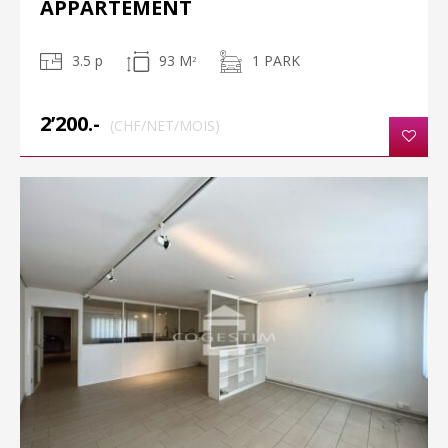
APPARTEMENT
3.5 p
93 M
1 PARK
2
2’200.-
(CHF/NET/MOIS)