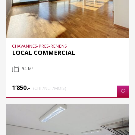
CHAVANNES-PRES-RENENS
LOCAL COMMERCIAL
94 M
2
1’850.-
(CHF/NET/MOIS)