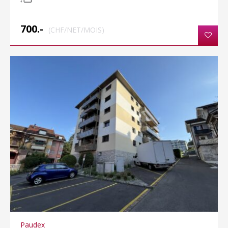
700.-
(CHF/NET/MOIS)
Paudex