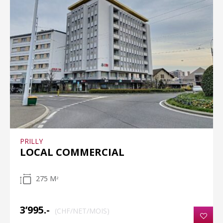
PRILLY
LOCAL COMMERCIAL
275 M
2
3’995.-
(CHF/NET/MOIS)