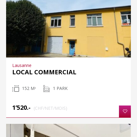
Lausanne
LOCAL COMMERCIAL
152 M
1 PARK
2
1’520.-
(CHF/NET/MOIS)