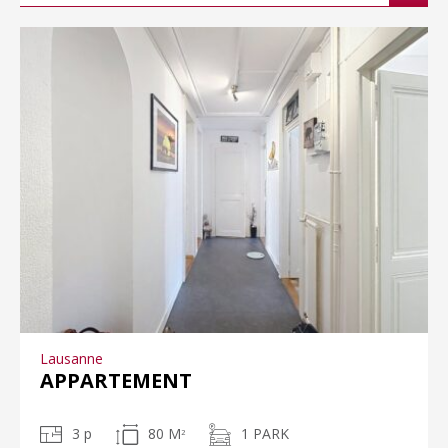
Lausanne
APPARTEMENT
3 p
80 M
1 PARK
2