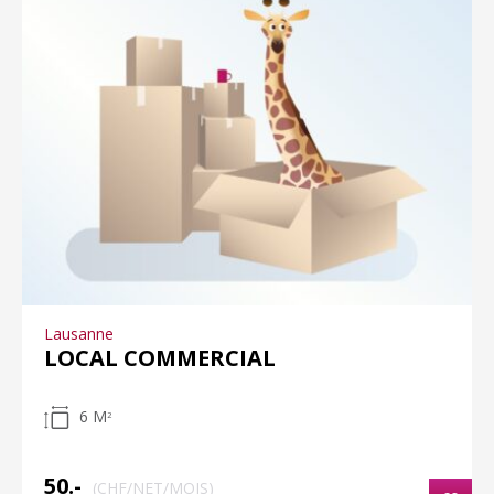
Lausanne
LOCAL COMMERCIAL
6 M
2
50.-
(CHF/NET/MOIS)