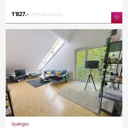
1’827.-
(CHF/NET/MOIS)
Epalinges