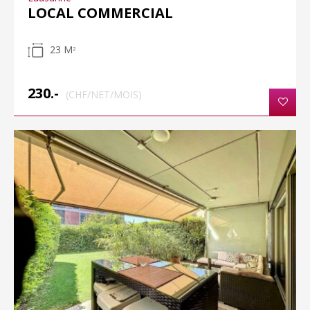
LOCAL COMMERCIAL
23 M
2
230.-
(CHF/NET/MOIS)