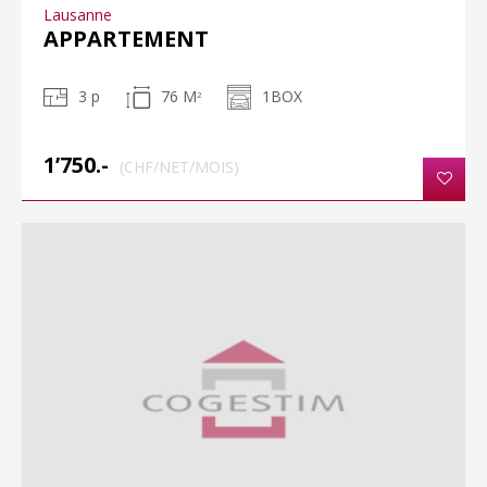
Lausanne
APPARTEMENT
3 p
76 M
1BOX
2
1’750.-
(CHF/NET/MOIS)