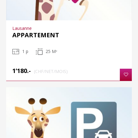
Lausanne
APPARTEMENT
1 p
25 M
2
1’180.-
(CHF/NET/MOIS)