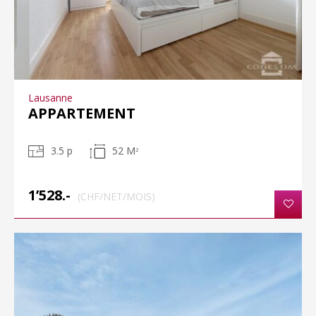
Lausanne
APPARTEMENT
3.5 p
52 M
2
1’528.-
(CHF/NET/MOIS)