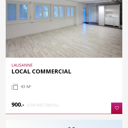
LAUSANNE
LOCAL COMMERCIAL
43 M
2
900.-
(CHF/NET/MOIS)