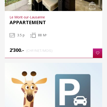
Le Mont-sur-Lausanne
APPARTEMENT
3.5 p
88 M
2
2’300.-
(CHF/NET/MOIS)