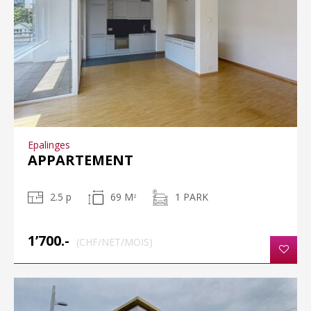
Epalinges
APPARTEMENT
2.5 p
69 M
1 PARK
2
1’700.-
(CHF/NET/MOIS)