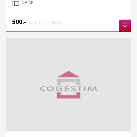
59 M
2
500.-
(CHF/NET/MOIS)