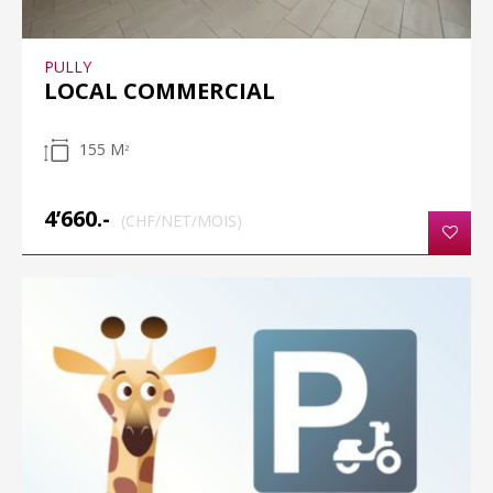
PULLY
LOCAL COMMERCIAL
155 M
2
4’660.-
(CHF/NET/MOIS)