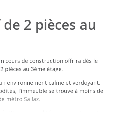
de 2 pièces au
 cours de construction offrira dès le
2 pièces au 3ème étage.
z, un environnement calme et verdoyant,
dités, l’immeuble se trouve à moins de
de métro Sallaz.
 finitions de qualité, cet appartement
nt la vie de chacun de ses habitants