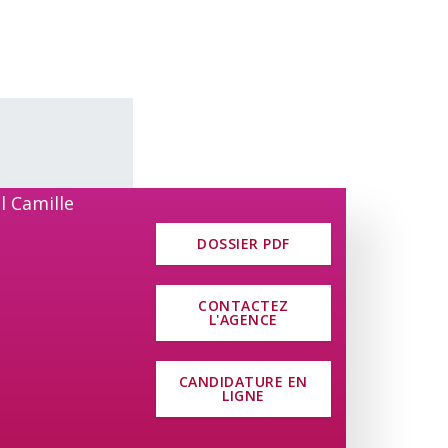
uit :
rie commune viennent compléter le tout
DOSSIER PDF
.
CONTACTEZ
L'AGENCE
vous faciliter la vie et vous permettre
CANDIDATURE EN
LIGNE
s. Au niveau des commerces, vous
enner, Aldi, Lidl, Otto’s).