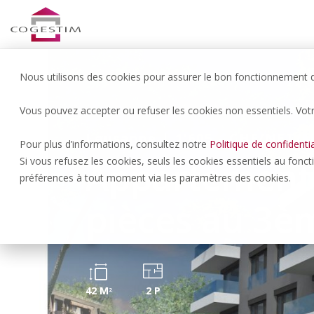
Nous utilisons des cookies pour assurer le bon fonctionnement du
Vous pouvez accepter ou refuser les cookies non essentiels. Vot
Lausanne | 1’605.- CHF/NET/
Pour plus d’informations, consultez notre
Politique de confidentia
Appartement 
Si vous refusez les cookies, seuls les cookies essentiels au fonc
préférences à tout moment via les paramètres des cookies.
pièces au 3è
42 M
2 P
2