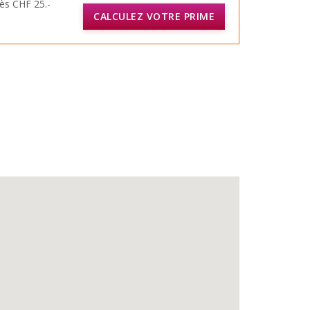
ès CHF 25.-
CALCULEZ VOTRE PRIME
ure en ligne. Ladite candidature est à
sur notre site www.cogestim.ch.