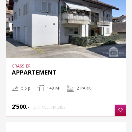
CRASSIER
APPARTEMENT
5.5 p
148 M
2 PARK
2
2’500.-
(CHF/NET/MOIS)