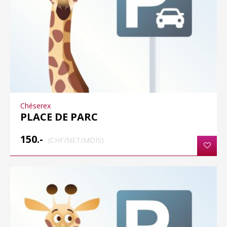
Chéserex
PLACE DE PARC
150.-
(CHF/NET/MOIS)