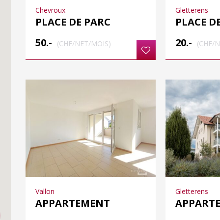
Chevroux
Gletterens
PLACE DE PARC
PLACE D
50.-
20.-
(CHF/NET/MOIS)
(CHF/
Vallon
Gletterens
APPARTEMENT
APPART