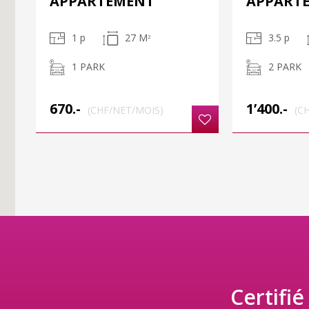
APPARTEMENT
APPART
1 p
27 M
3.5 p
2
1 PARK
2 PARK
670.-
1’400.-
(CHF/NET/MOIS)
(C
Certifié