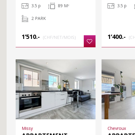
3.5 p
89 M
3.5 p
2
2 PARK
1’510.-
1’400.-
(CHF/NET/MOIS)
(C
Missy
Chevroux