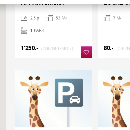
APPARTEMENT
LOCAL 
2.5 p
53 M
7 M
2
2
1 PARK
1’250.-
80.-
(CHF/NET/MOIS)
(CHF/