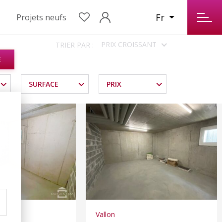
Fr
Projets neufs
PRIX CROISSANT
TRIER PAR :
E
SURFACE
PRIX
Vallon