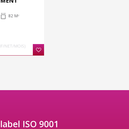
EMENT
82 M
2
HF/NET/MOIS)
 label ISO 9001