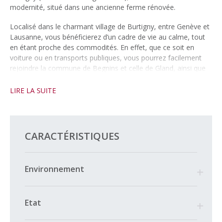
modernité, situé dans une ancienne ferme rénovée.
Localisé dans le charmant village de Burtigny, entre Genève et
Lausanne, vous bénéficierez d’un cadre de vie au calme, tout
en étant proche des commodités. En effet, que ce soit en
voiture ou en transports publiques, vous pourrez facilement
rejoindre la commune de Begnins et celle de Gland, ainsi que
sa gare et ses accès autoroutiers.
LIRE LA SUITE
D’une surface d’environ 75 m2, ce bien se compose de la
manière suivante :
– Un grand hall d’entrée
CARACTÉRISTIQUES
– Une cuisine entièrement équipée, ouverte sur le séjour
– Un séjour lumineux
– Deux belles chambres
Environnement
– Une salle de bain/WC
Par ailleurs, vous pourrez également profiter d’une terrasse et
d’un espace jardin pour des moments de détente (espace
Etat
jardin d’environ 25m2 dédié à l’appartement).