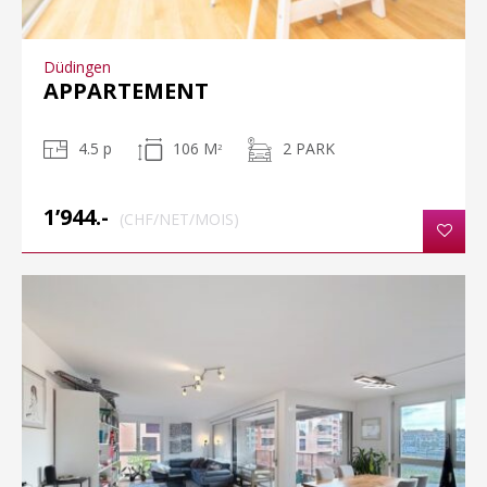
Düdingen
APPARTEMENT
4.5 p
106 M
2 PARK
2
1’944.-
(CHF/NET/MOIS)