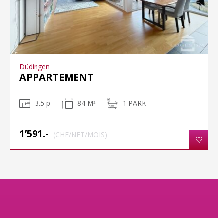
Düdingen
APPARTEMENT
3.5 p
84 M
1 PARK
2
1’591.-
(CHF/NET/MOIS)