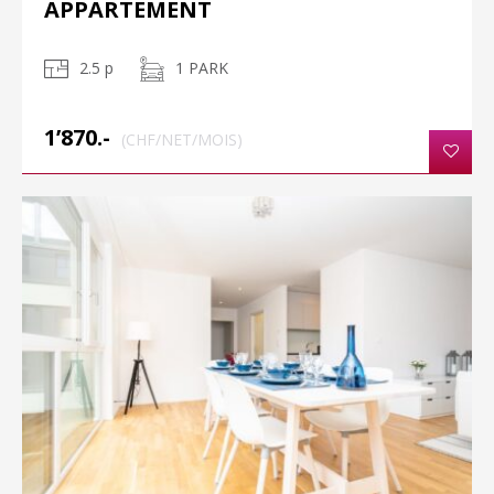
APPARTEMENT
2.5 p
1 PARK
1’870.-
(CHF/NET/MOIS)