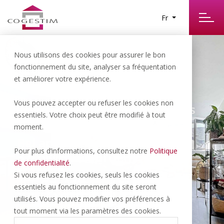
Fr
Nous utilisons des cookies pour assurer le bon
fonctionnement du site, analyser sa fréquentation
et améliorer votre expérience.
Vous pouvez accepter ou refuser les cookies non
Burtigny | 1’780.- CHF/NET/MOIS
essentiels. Votre choix peut être modifié à tout
moment.
Bel appartement moderne de
Pour plus d’informations, consultez notre
Politique
3.5 pièces à Burtigny
de confidentialité
.
Si vous refusez les cookies, seuls les cookies
essentiels au fonctionnement du site seront
75 M
3.5 P
1 PARK
2
utilisés. Vous pouvez modifier vos préférences à
tout moment via les paramètres des cookies.