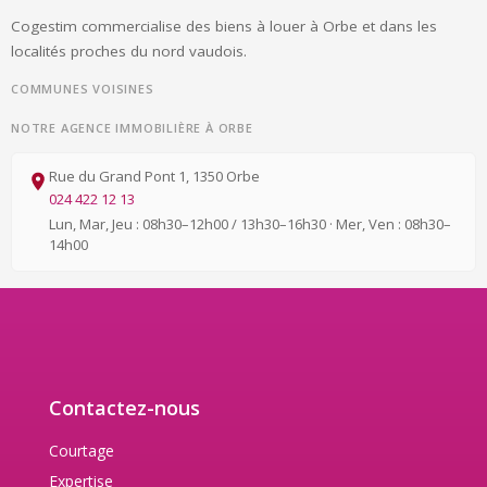
Cogestim commercialise des biens à louer à Orbe et dans les
localités proches du nord vaudois.
COMMUNES VOISINES
NOTRE AGENCE IMMOBILIÈRE À ORBE
Rue du Grand Pont 1, 1350 Orbe
024 422 12 13
Lun, Mar, Jeu : 08h30–12h00 / 13h30–16h30 · Mer, Ven : 08h30–
14h00
Contactez-nous
Courtage
Expertise