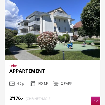
Orbe
APPARTEMENT
4.5 p
105 M
2 PARK
2
2’176.-
(CHF/NET/MOIS)