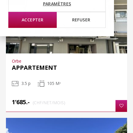
PARAMÈTRES
ACCEPTER
REFUSER
Orbe
APPARTEMENT
3.5 p
105 M
2
1’685.-
(CHF/NET/MOIS)