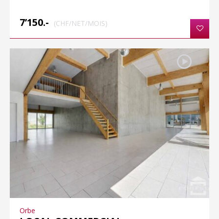
7’150.-
(CHF/NET/MOIS)
Orbe