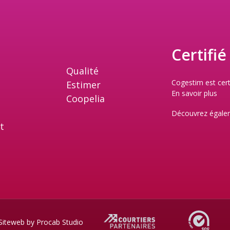
Certifié
Qualité
Cogestim est cert
Estimer
En savoir plus
Coopelia
Découvrez égale
nt
Siteweb by
Procab Studio