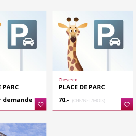
Chéserex
E PARC
PLACE DE PARC
ur demande
70.-
(CHF/NET/MOIS)