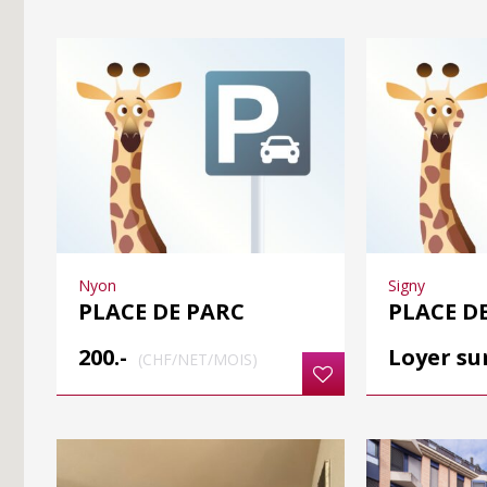
Nyon
Signy
PLACE DE PARC
PLACE D
200.-
Loyer s
(CHF/NET/MOIS)