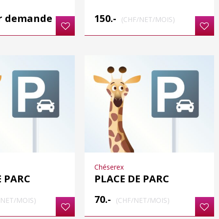
ur demande
150.-
(CHF/NET/MOIS)
Chéserex
E PARC
PLACE DE PARC
70.-
/NET/MOIS)
(CHF/NET/MOIS)