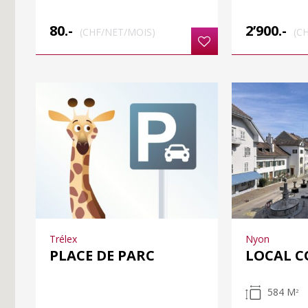
80.-
2’900.-
(CHF/NET/MOIS)
(C
Trélex
Nyon
PLACE DE PARC
LOCAL 
584 M
2