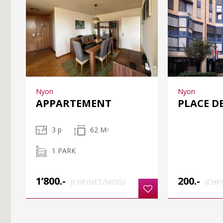
Nyon
Nyon
APPARTEMENT
PLACE D
3 p
62 M
2
1 PARK
1’800.-
200.-
(CHF/NET/MOIS)
(CHF