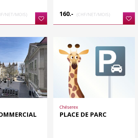
160.-
HF/NET/MOIS)
(CHF/NET/MOIS)
Chéserex
COMMERCIAL
PLACE DE PARC