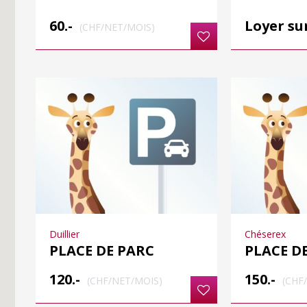
60.-
Loyer s
(CHF/NET/MOIS)
Duillier
Chéserex
PLACE DE PARC
PLACE D
120.-
150.-
(CHF/NET/MOIS)
(CHF