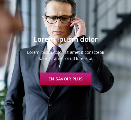
Lorem ipusm dolor
Lorem ipusm dolor sit amet it conscteoir
dolor sit amet oirud lorensiou
EN SAVOIR PLUS