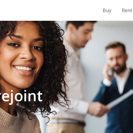
Buy
Rent
ejoint