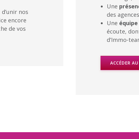
Une
présen
 d’unir nos
des agences
ice encore
Une
équipe
che de vos
écoute, don
d’Immo-te
ACCÉDER AU