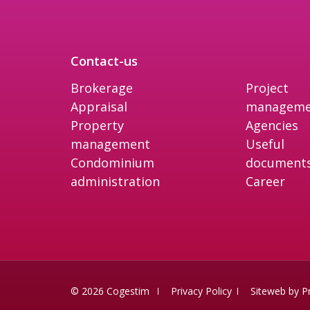
Contact-us
Brokerage
Project
Appraisal
manageme
Property
Agencies
management
Useful
Condominium
document
administration
Career
© 2026 Cogestim
Privacy Policy
Siteweb by
P