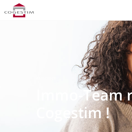
ANNONCE
Immo-Team r
Cogestim !