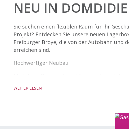
NEU IN DOMDIDIE
Sie suchen einen flexiblen Raum für Ihr Geschä
Projekt? Entdecken Sie unsere neuen Lagerbo
Freiburger Broye, die von der Autobahn und d
erreichen sind.
Hochwertiger Neubau
Modularer Raum auf zwei Ebenen, je nach Ihre
kleine gewerbliche Nutzung usw.)
WEITER LESEN
Die Räumlichkeiten werden im Rohbauzustand 
Wasseranschlüsse sind vorgesehen. Die Inbet
Lasten der zukünftigen Mieter.
Miete ab CHF 1’300.–/Monat Nebenkosten CHF