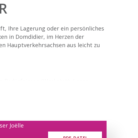
R
ft, Ihre Lagerung oder ein persönliches
xen in Domdidier, im Herzen der
en Hauptverkehrsachsen aus leicht zu
n Bedürfnissen (Werkstatt, Lager,
vermietet und sind beheizt.
riebnahme dieser Anlagen geht zu
 120
PDF-DATEI