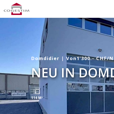
Domdidier | Von1’300.- CHF/
NEU IN DOM
114 M
2