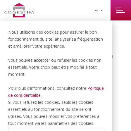
Fr
Connaissez-vous ce lieu à
Nous utilisons des cookies pour assurer le bon
Morges ?
fonctionnement du site, analyser sa fréquentation
et améliorer votre expérience.
Connaissez-vous les 7 agences Cogestim ? TocToc vous
Vous pouvez accepter ou refuser les cookies non
emmène découvrir celle de Morges.
essentiels. Votre choix peut être modifié à tout
moment.
Pour plus d’informations, consultez notre
Politique
VOIR
de confidentialité
.
Si vous refusez les cookies, seuls les cookies
essentiels au fonctionnement du site seront
utilisés. Vous pouvez modifier vos préférences à
tout moment via les paramètres des cookies.