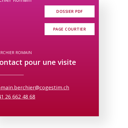
ements disposent d’une place de parc
DOSSIER PDF
dien pratique et organisé.
sera aménagée afin de favoriser les
PAGE COURTIER
ésidents.
vre dans un cadre alliant tranquillité,
ERCHIER ROMAIN
ontact pour une visite
informations et pour découvrir comment
nvies !
omain.berchier@cogestim.ch
41 26 662 48 68