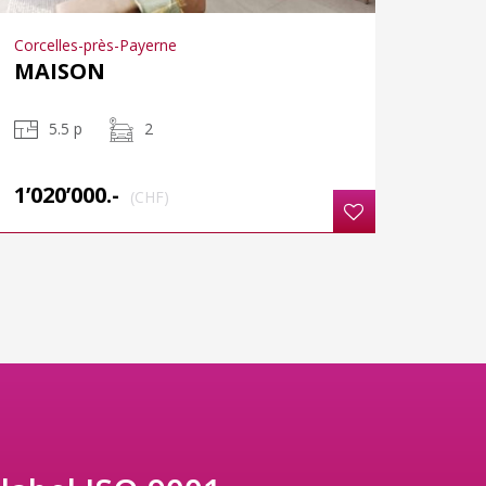
Corcelles-près-Payerne
MAISON
5.5 p
2
1’020’000.-
(CHF)