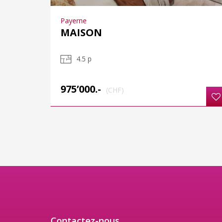
Payerne
MAISON
4.5 p
975’000.-
(CHF)
Contactez-nous