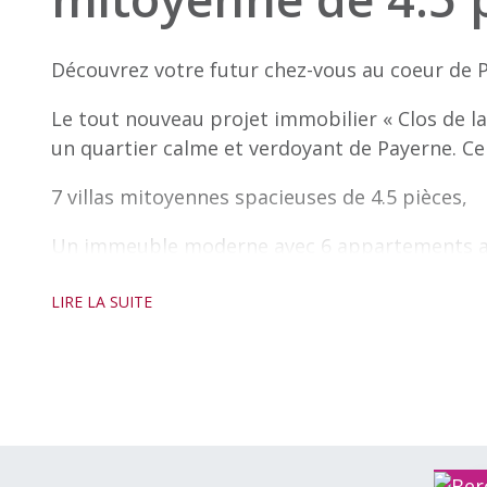
Découvrez votre futur chez-vous au coeur de P
Le tout nouveau projet immobilier « Clos de la
un quartier calme et verdoyant de Payerne. 
7 villas mitoyennes spacieuses de 4.5 pièces,
Un immeuble moderne avec 6 appartements all
Les finitions, tant pour les villas que pour l
LIRE LA SUITE
personnalisables, au gré du preneur, afin de c
parfaitement.
Profitez du calme d’un environnement rural t
l’entrée de l’autoroute, vous garantissant un a
Chaque villa est vendue avec deux places de pa