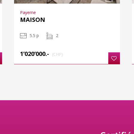
Payerne
MAISON
5.5 p
2
1’020’000.-
(CHF)