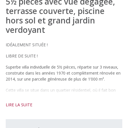
5½ pièces avec vue dégagée,
terrasse couverte, piscine
hors sol et grand jardin
verdoyant
IDÉALEMENT SITUÉE !
LIBRE DE SUITE !
Superbe villa individuelle de 5½ pièces, répartie sur 3 niveaux,
construite dans les années 1970 et complètement rénovée en
2014, sur une parcelle généreuse de plus de 1’000 m².
Cette villa se situe dans un quartier résidentiel, où il fait bon
vivre, sur les hauts de la commune de Montcherand et est
proche des entrées/sorties d’autoroute.
LIRE LA SUITE
Elle se compose de la manière suivante:
Au sous-sol (entièrement excavé):