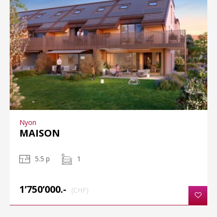
Nyon
MAISON
5.5 p
1
1’750’000.-
(CHF)