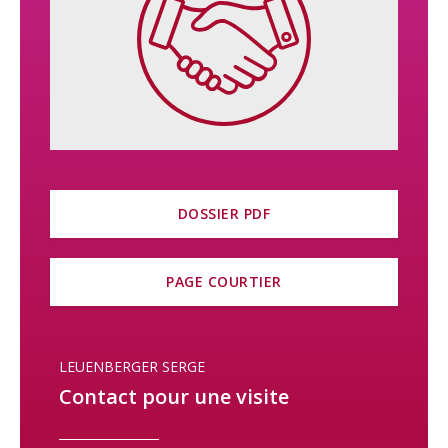
À l’extérieur, on retrouve un garage double avec mezzanine et
2 portes, une belle terrasse dallée couverte (orientée sud-est),
un grand jardin, une piscine hors sol ainsi qu’un abri de jardin.
Il y a également la possibilité de parquer plusieurs véhicules
devant le garage.
Ce bien a été complètement rénové en 2014 par les anciens
propriétaires.
DOSSIER PDF
Cette villa offre une splendide vue dégagée sur la plaine de
l’Orbe et les Alpes. Elle jouit d’un ensoleillement idéal avec une
exposition sud-est.
PAGE COURTIER
La parcelle est magnifiquement arborisée.
Sa situation privilégiée, paisible et très ensoleillée en fait un
LEUENBERGER SERGE
endroit agréable à vivre.
Contact pour une visite
N’hésitez pas à nous contacter sans plus attendre pour plus
d’informations sur ce magnifique bien et/ou organiser une