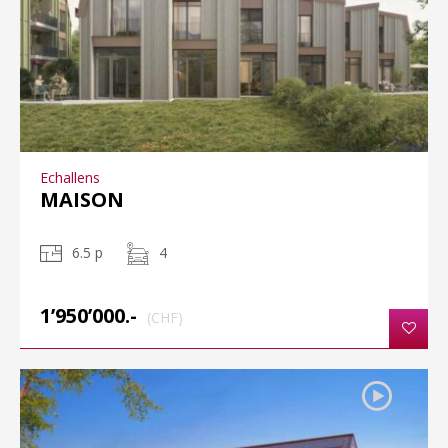
Echallens
MAISON
6.5 p
4
1’950’000.-
(CHF)