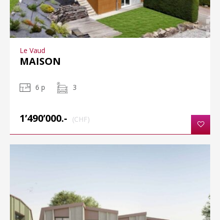
Le Vaud
MAISON
6 p
3
1’490’000.-
(CHF)