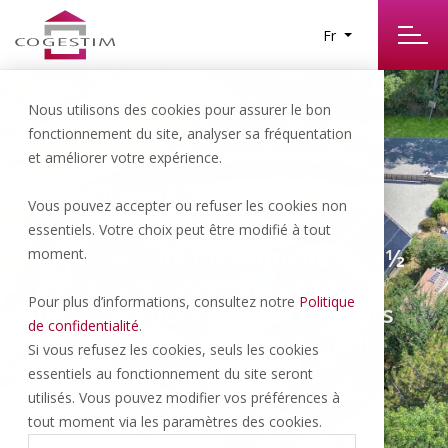
Fr
Nous utilisons des cookies pour assurer le bon
fonctionnement du site, analyser sa fréquentation
et améliorer votre expérience.
Montcherand | 1’790’000.- CHF
Vous pouvez accepter ou refuser les cookies non
essentiels. Votre choix peut être modifié à tout
Superbe villa individuelle de 5½
moment.
pièces avec vue dégagée,
Pour plus d’informations, consultez notre
Politique
terrasse couverte, piscine hors
de confidentialité
.
sol et grand jardin verdoyant
Si vous refusez les cookies, seuls les cookies
essentiels au fonctionnement du site seront
utilisés. Vous pouvez modifier vos préférences à
5.5 P
1 INT
3
tout moment via les paramètres des cookies.