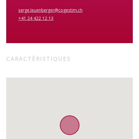
visite sur place !
serge.leuenberger@cogestim.ch
Demandez-nous également la brochure de vente de ce bien.
+41 24 422 12 13
CARACTÉRISTIQUES