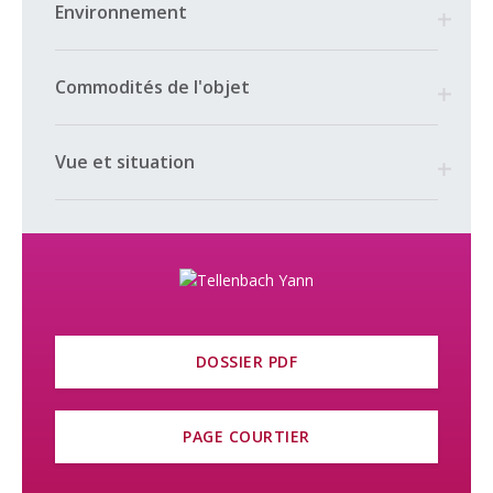
Environnement
Répartie sur deux niveaux, la partie habitable d’env. 180 m² est
accessible de plain-pied. L’espace jour du rez-de-chaussée
regroupe de multiples espaces de vie permettant d’alterner
Commodités de l'objet
convivialité et privacité. Avec ses trois chambres à coucher et
ses salles d’eau, l’espace nuit du premier étage offre à chacun
la tranquillité du lieu pour des nuits des plus sereines.
Vue et situation
Outre les équipements techniques, le sous-sol abrite une
buanderie, une cave, une cave à vin, un abri PC, plusieurs
disponibles dont un grand local bénéficiant de lumière
naturelle, idéal pour une salle de jeu, un bureau ou simplement
pour bricoler.
Orienté Ouest, le jardin représente un véritable espace de vie
supplémentaire, idéal pour accueillir d’inoubliables soirées où
DOSSIER PDF
les regards seront imperceptiblement attirés par le Mont
Tendre, plus haut sommet de la chaîne du Jura.
PAGE COURTIER
Vous l’aurez compris, dans un environnement règlementaire de
plus en plus contraignant, la villa individuelle devient un bien
rare ! C’est donc une occasion permettant de développer un