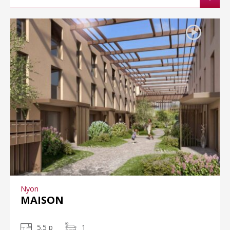
Nyon
MAISON
5.5 p
1