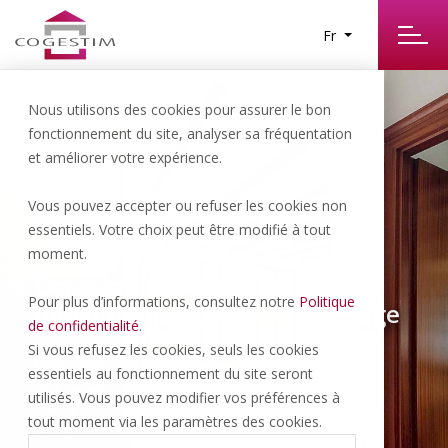
Fr
Nous utilisons des cookies pour assurer le bon
fonctionnement du site, analyser sa fréquentation
et améliorer votre expérience.
Vous pouvez accepter ou refuser les cookies non
Ballens | 1’750’000.- CHF
essentiels. Votre choix peut être modifié à tout
moment.
Occasion unique! Villa
Pour plus d’informations, consultez notre
Politique
individuelle au coeur du village
de confidentialité
.
Si vous refusez les cookies, seuls les cookies
essentiels au fonctionnement du site seront
7 P
1 INT
10
utilisés. Vous pouvez modifier vos préférences à
tout moment via les paramètres des cookies.