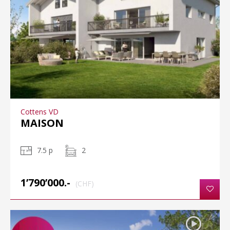
Cottens VD
MAISON
7.5 p
2
1’790’000.-
(CHF)