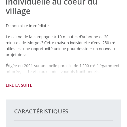
individuelle au coeur du
village
Disponibilité immédiate!
Le calme de la campagne à 10 minutes d’Aubonne et 20
minutes de Morges? Cette maison individuelle d’env. 250 m²
utiles est une opportunité unique pour dessiner un nouveau
projet de vie !
Érigée en 2001 sur une belle parcelle de 1’200 m² élégamment
arborée, cette villa aux codes vaudois traditionnels,
entièrement excavée, a bénéficié d’un soin de tous les instants.
Remarquablement bien entretenue, l’ensemble de la propriété
LIRE LA SUITE
est en parfait état.
Elle est composée d’un logement principal composé de 6
pièces et d’une dépendance possédant sa propre entrée
CARACTÉRISTIQUES
offrant la possibilité, soit d’y implanter une activité
professionnelle, type cabinet de soin ou bureau, soit de créer
un studio indépendant.