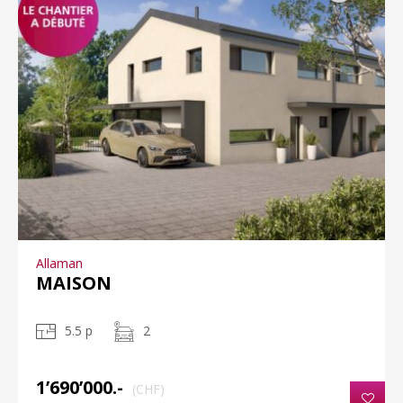
Allaman
MAISON
5.5 p
2
1’690’000.-
(CHF)