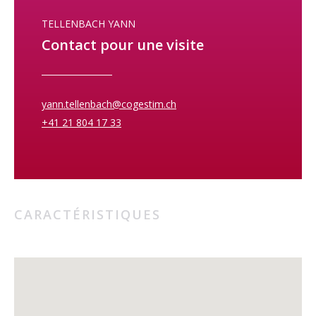
projet de vie à ne pas laisser passer!
TELLENBACH YANN
Au surplus, la règlementation communale en vigueur offre un
Contact pour une visite
potentiel d’agrandissement intéressant, renforçant ainsi l’attrait
de cette propriété
Pas d’hésitation, contactez-moi pour une visite !
yann.tellenbach@cogestim.ch
+41 21 804 17 33
CARACTÉRISTIQUES