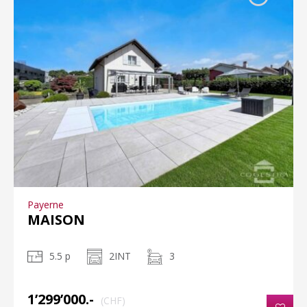
Payerne
MAISON
5.5 p
2INT
3
1’299’000.-
(CHF)