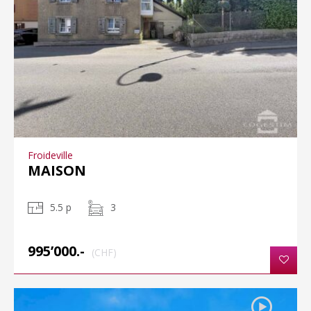
Froideville
MAISON
5.5 p
3
995’000.-
(CHF)