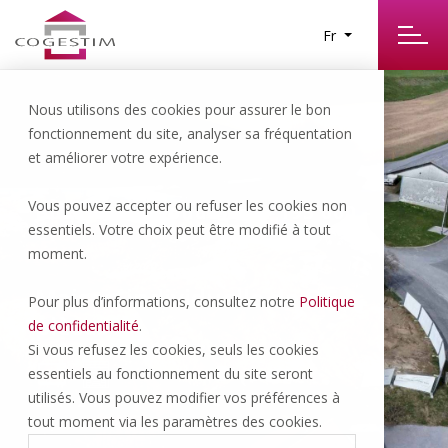
Fr
Nous utilisons des cookies pour assurer le bon
fonctionnement du site, analyser sa fréquentation
et améliorer votre expérience.
Vous pouvez accepter ou refuser les cookies non
Bussy-sur-Moudon | 1’195’000.-
essentiels. Votre choix peut être modifié à tout
CHF
moment.
Maison individuelle de 5.5
Pour plus d’informations, consultez notre
Politique
pièces
de confidentialité
.
Si vous refusez les cookies, seuls les cookies
essentiels au fonctionnement du site seront
utilisés. Vous pouvez modifier vos préférences à
5.5 P
2 INT
tout moment via les paramètres des cookies.