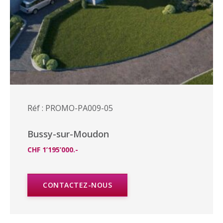
Réf : PROMO-PA009-05
Bussy-sur-Moudon
CHF 1’195’000.-
CONTACTEZ-NOUS