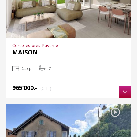
Corcelles-près-Payerne
MAISON
5.5 p
2
965’000.-
(CHF)