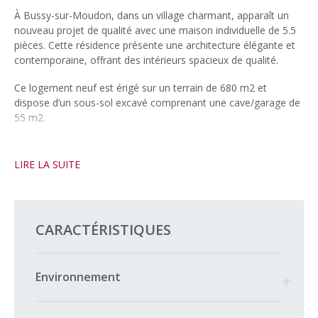
À Bussy-sur-Moudon, dans un village charmant, apparaît un
nouveau projet de qualité avec une maison individuelle de 5.5
pièces. Cette résidence présente une architecture élégante et
contemporaine, offrant des intérieurs spacieux de qualité.
Ce logement neuf est érigé sur un terrain de 680 m2 et
dispose d’un sous-sol excavé comprenant une cave/garage de
55 m2.
Implantées dans un village paisible, cette maison offre un
environnement serein, éloigné de toute nuisance.
LIRE LA SUITE
Les frais d’achat sont avantageux, représentant env. CHF
13’500.- au lieu de CHF 50’000.-.
CARACTÉRISTIQUES
Environnement