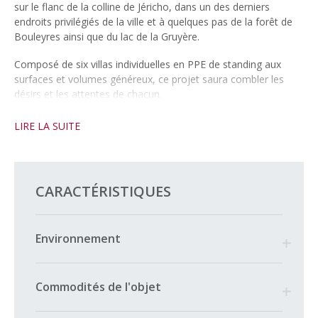
sur le flanc de la colline de Jéricho, dans un des derniers
endroits privilégiés de la ville et à quelques pas de la forêt de
Bouleyres ainsi que du lac de la Gruyère.
Composé de six villas individuelles en PPE de standing aux
surfaces et volumes généreux, ce projet saura combler les
désirs et les attentes de chacun.
Avec sa situation dominante sur une partie de la ville, le projet
LIRE LA SUITE
profite d’une orientation unique avec un dégagement sur 360
degrés, d’une vue exceptionnelle sur les Préalpes et tout
particulièrement sur le Moléson.
Sa proximité avec le centre-ville, l’autoroute et les transports
CARACTÉRISTIQUES
publics, lui confère une position idéale et hors-du-commun.
Pourquoi ne pas profiter de ce merveilleux paysage tous les
jours et bénéficier du bien-être sans être trop éloigné du
Environnement
centre ?
SITUATION
Commodités de l'objet
Situé dans un quartier résidentiel de Bulle, le projet se trouve à
deux pas de l’accès autoroutier et à seulement 27 km de