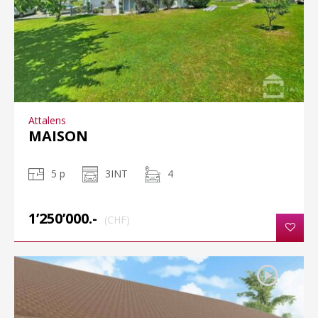
Attalens
MAISON
5 p
3INT
4
1’250’000.-
(CHF)