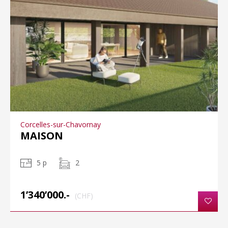
Corcelles-sur-Chavornay
MAISON
5 p
2
1’340’000.-
(CHF)