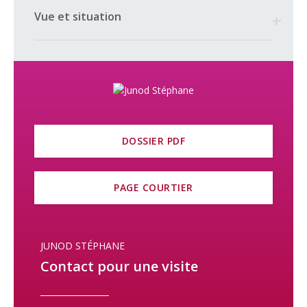
Fribourg, 31 km de Vevey, 45 km de Lausanne et 58 km de
Vue et situation
Berne.
COMMUNE
La ville de Bulle, chef-lieu du district de la Gruyère, possède
toutes les commodités souhaitées. Réputée pour être l’une
des plus attractives de ces dernières années en Suisse, sa
proximité avec la montagne et sa situation géographique est
idéale pour relier les principales villes et aéroports de Suisse,
DOSSIER PDF
Genève et Zurich.
Les écoles de Bulle ont également la réputation d’avoir les
niveaux d’éducation les plus hauts de Suisse Romande.
PAGE COURTIER
COMMERCES
En ville de Bulle se trouvent toutes sortes de magasins, des
boutiques de modes, des commerces de détail et des grandes
JUNOD STÉPHANE
surfaces commerciales (Coop, Migros, Aldi, Lidl, Denner,
Contact pour une visite
Jumbo, etc.), ainsi que plusieurs cafés, restaurants, sociétés de
sports.