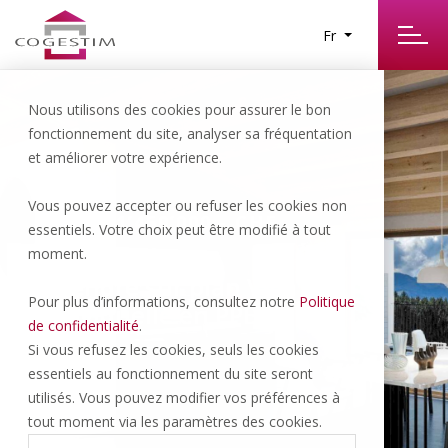
Fr
Nous utilisons des cookies pour assurer le bon
fonctionnement du site, analyser sa fréquentation
et améliorer votre expérience.
Vous pouvez accepter ou refuser les cookies non
Bulle | 1’450’000.- CHF
essentiels. Votre choix peut être modifié à tout
moment.
A vendre sur plan Villa
Pour plus d’informations, consultez notre
Politique
individuelle en PPE
de confidentialité
.
Si vous refusez les cookies, seuls les cookies
essentiels au fonctionnement du site seront
5.5 P
3 INT
utilisés. Vous pouvez modifier vos préférences à
tout moment via les paramètres des cookies.