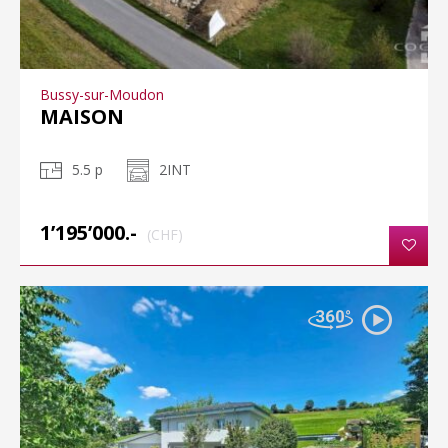
Bussy-sur-Moudon
MAISON
5.5 p
2INT
1’195’000.-
(CHF)