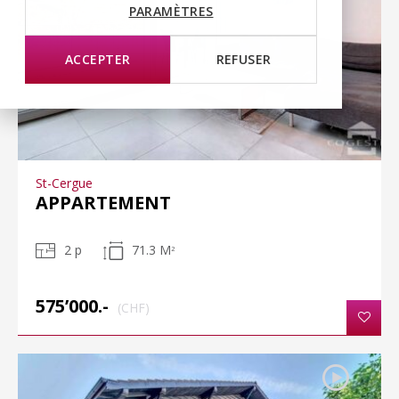
PARAMÈTRES
ACCEPTER
REFUSER
St-Cergue
APPARTEMENT
2 p
71.3 M
2
575’000.-
(CHF)