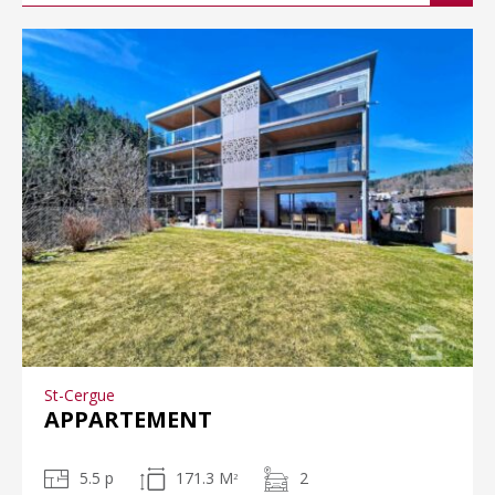
St-Cergue
APPARTEMENT
5.5 p
171.3 M
2
2