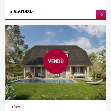
3’950’000.-
(CHF)
Trélex