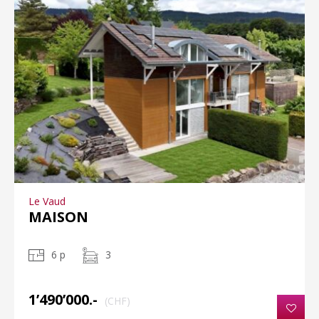
Le Vaud
MAISON
6 p
3
1’490’000.-
(CHF)