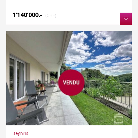
1’140’000.-
(CHF)
Begnins