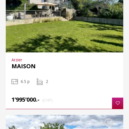
Arzier
MAISON
6.5 p
2
1’995’000.-
(CHF)