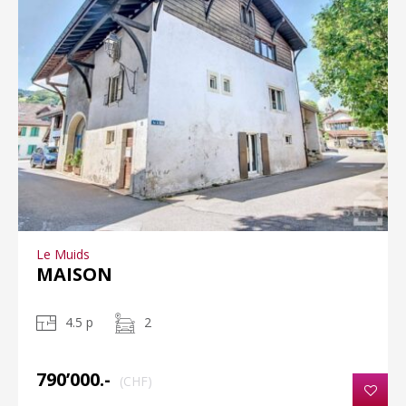
Le Muids
MAISON
4.5 p
2
790’000.-
(CHF)