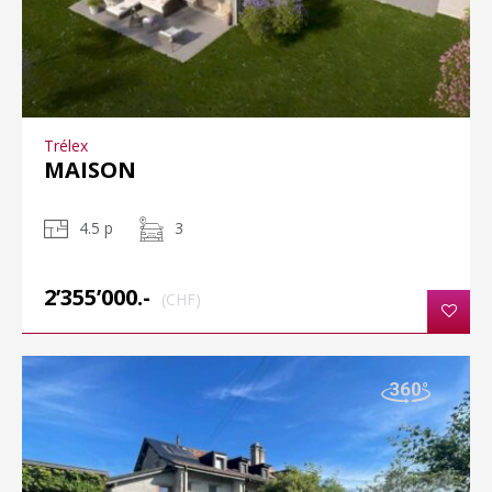
Trélex
MAISON
4.5 p
3
2’355’000.-
(CHF)