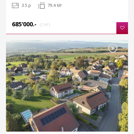
3.5 p
79.4 M
2
685’000.-
(CHF)