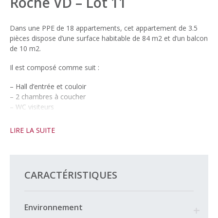
Roche VD – Lot 11
Dans une PPE de 18 appartements, cet appartement de 3.5
pièces dispose d’une surface habitable de 84 m2 et d’un balcon
de 10 m2.
Il est composé comme suit :
– Hall d’entrée et couloir
– 2 chambres à coucher
– WC visiteurs
– Salle de bains
– Cuisine ouverte
LIRE LA SUITE
– Séjour/salle à manger accès sur la terrasse
– Cave
Une place de parc intérieure est disponible en sus du prix à
CARACTÉRISTIQUES
35’000.-
Début des travaux février 2025.
Environnement
Livraison automne 2026.