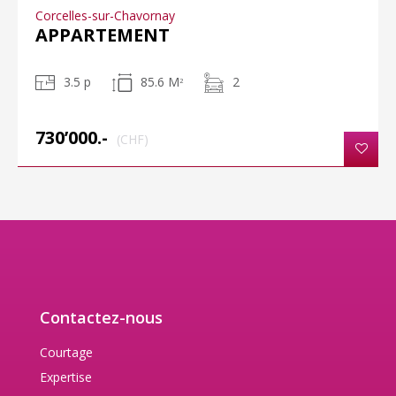
Corcelles-sur-Chavornay
APPARTEMENT
3.5 p
85.6 M
2
2
730’000.-
(CHF)
Contactez-nous
Courtage
Expertise