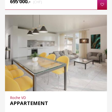
695’000.-
(CHF)
Roche VD
APPARTEMENT