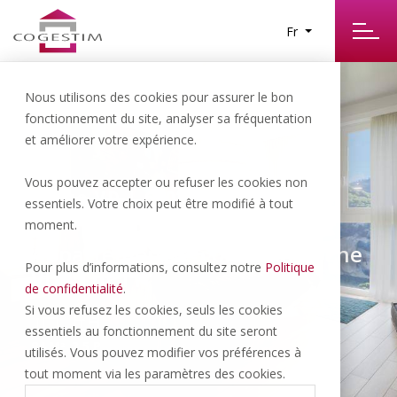
Fr
Nous utilisons des cookies pour assurer le bon
fonctionnement du site, analyser sa fréquentation
et améliorer votre expérience.
Vous pouvez accepter ou refuser les cookies non
Roche VD | 660’000.- CHF
essentiels. Votre choix peut être modifié à tout
moment.
Appartement 3.5 pièces à Roche
Pour plus d’informations, consultez notre
Politique
VD – Lot 11
de confidentialité
.
Si vous refusez les cookies, seuls les cookies
essentiels au fonctionnement du site seront
84 M
3.5 P
2
utilisés. Vous pouvez modifier vos préférences à
tout moment via les paramètres des cookies.