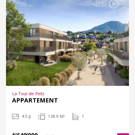
La Tour-de-Peilz
APPARTEMENT
4.5 p
138.9 M
1
2