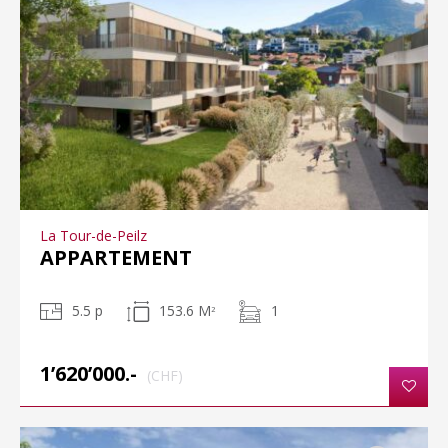
La Tour-de-Peilz
APPARTEMENT
5.5 p
153.6 M
1
2
1’620’000.-
(CHF)