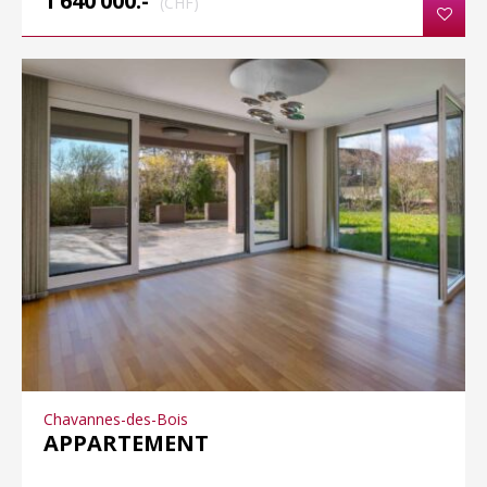
1’640’000.-
(CHF)
Chavannes-des-Bois
APPARTEMENT