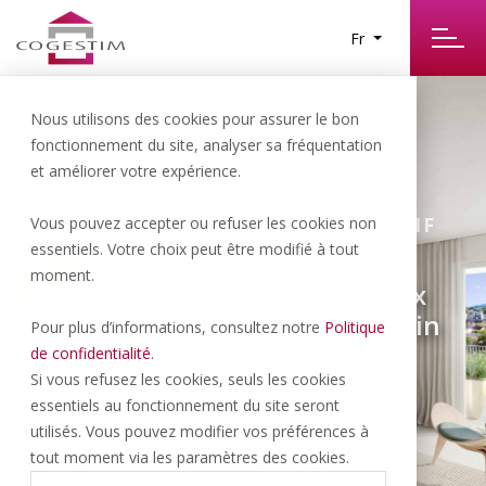
Fr
Nous utilisons des cookies pour assurer le bon
fonctionnement du site, analyser sa fréquentation
et améliorer votre expérience.
La Tour-de-Peilz | 1’530’000.- CHF
Vous pouvez accepter ou refuser les cookies non
essentiels. Votre choix peut être modifié à tout
moment.
Résidence Les Vignes Spacieux
Duplex de 4.5 pièces avec jardin
Pour plus d’informations, consultez notre
Politique
et terrasse
de confidentialité
.
Si vous refusez les cookies, seuls les cookies
essentiels au fonctionnement du site seront
utilisés. Vous pouvez modifier vos préférences à
143.9 M
4.5 P
1
2
tout moment via les paramètres des cookies.