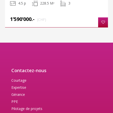
4.5 p
228.5 M
3
2
1’590’000.-
(CHF)
Contactez-nous
Courtage
Expertise
Gérance
PPE
Pilotage de projets