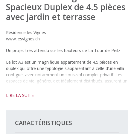
Spacieux Duplex de 4.5 pièces
avec jardin et terrasse
Résidence les Vignes
www.lesvignes.ch
Un projet très attendu sur les hauteurs de La Tour-de-Peilz
Le lot A3 est un magnifique appartement de 4.5 pièces en
duplex qui offre une typologie s’apparentant à celle d’une villa
contiguë, avec notamment un sous-sol complet privatif. Les
espaces de vie, généreux et idéalement distribués, assurent un
confort optimal. Vous profiterez d’un superbe jardin avec
terrasse orientée plein sud, ainsi que d’un balcon à l’étage des
LIRE LA SUITE
chambres, apportant luminosité et qualité de vie au quotidien.
Implantée en position dominante sur les hauteurs de La Tour-
de-Peilz, à l’intersection du chemin de Béranges et du chemin
CARACTÉRISTIQUES
des Vignes, cette nouvelle promotion bénéficie d’une situation
exceptionnelle, combinant vue panoramique, ensoleillement