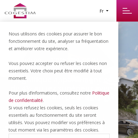
Fr
Nous utilisons des cookies pour assurer le bon
fonctionnement du site, analyser sa fréquentation
et améliorer votre expérience.
Grandson | 1’095’000.- CHF
Vous pouvez accepter ou refuser les cookies non
essentiels. Votre choix peut être modifié à tout
Magnifique appartement neuf
moment.
de 4½ au rez supérieur avec 2
Pour plus d’informations, consultez notre
Politique
balcons, jardin privatif et vue
de confidentialité
.
dégagée
Si vous refusez les cookies, seuls les cookies
essentiels au fonctionnement du site seront
utilisés. Vous pouvez modifier vos préférences à
125.8 M
4.5 P
1
tout moment via les paramètres des cookies.
2