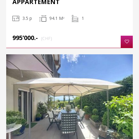
APPARTEMENT
3.5 p
94.1 M
1
2
995’000.-
(CHF)