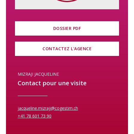
viennent compléter idéalement ce bien.
On retrouve un local vélos au rez-de-chaussée inférieur.
Quelques données techniques sur cette nouvelle construction:
DOSSIER PDF
– Production de chaleur par une pompe à chaleur (PAC) avec
freecooling en été
CONTACTEZ L'AGENCE
– Panneaux solaires photovoltaïques (~ 78 m²)
– Fenêtres et portes-fenêtres en PVC blanc, double et triple
vitrages
– Stores à lamelles en aluminium thermolaqué par commande
MIZRAJI JACQUELINE
électrique
– Ventilation simple flux
Contact pour une visite
Le chantier est en cours.
Date de livraison prévue: dès le printemps 2027
jacqueline.mizraji@cogestim.ch
N’hésitez pas à nous contacter sans plus attendre pour plus
+41 78 601 73 90
d’informations sur cette nouvelle promotion !
Demandez-nous la brochure de vente de ce bien.