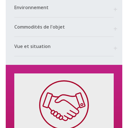
– un coin à manger
– un séjour avec accès à un 2ème balcon et jardin privatif
Environnement
– une salle de bains/WC avec colonne de lave et sèche-linge
– un WC séparé
– un cellier
Commodités de l'objet
– un réduit
– 2 balcons (~ 6.7 m² chacun) orientés sud-est dont un avec
accès au jardin privatif
Vue et situation
Cet appartement dispose en outre de l’usage exclusif d’un
jardin privatif d’~ 81 m².
Les finitions (la cuisine, les sanitaires, les revêtements de sol
et les revêtements muraux) sont au gré du(des) futur(s)
acquéreur(s) en fonction des prix mentionnés dans le descriptif
général de la construction.
Ce lot offre une vue dégagée et se trouve dans une petite PPE
de 5 appartements.
Une cave au sous-sol ainsi qu’une place de parc extérieure
couverte (à CHF 20’000.- en sus du prix de vente affiché)