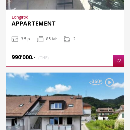
Longirod
APPARTEMENT
3.5 p
85 M
2
2
990’000.-
(CHF)