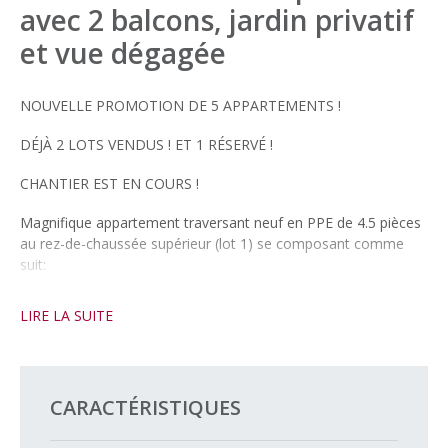
avec 2 balcons, jardin privatif
et vue dégagée
NOUVELLE PROMOTION DE 5 APPARTEMENTS !
DÉJÀ 2 LOTS VENDUS ! ET 1 RÉSERVÉ !
CHANTIER EST EN COURS !
Magnifique appartement traversant neuf en PPE de 4.5 pièces
au rez-de-chaussée supérieur (lot 1) se composant comme
suit:
– un spacieux hall d’entrée avec armoires murales
LIRE LA SUITE
– une suite parentale (~ 20.8 m²) avec espace dédié pour un
dressing, salle de douche/WC privatif ainsi qu’accès à un 1er
balcon
– 2 chambres (~ 10.6 et 14.2 m²)
CARACTÉRISTIQUES
– une cuisine entièrement agencée, avec îlot central, ouverte
sur le coin à manger et le séjour