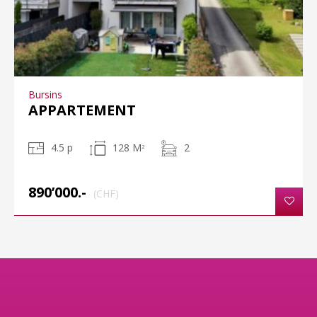
Bursins
APPARTEMENT
4.5 p
128 M
2
2
890’000.-
(CHF)