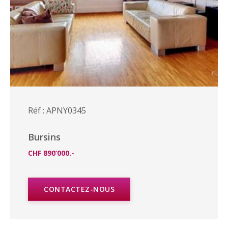
Réf : APNY0345
Bursins
CHF 890’000.-
CONTACTEZ-NOUS