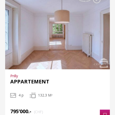
Prilly
APPARTEMENT
4 p
132.3 M
2
795’000.-
(CHF)