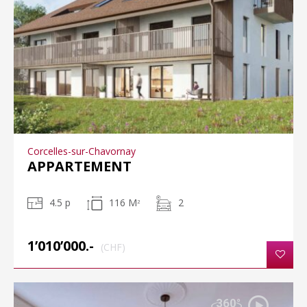
Corcelles-sur-Chavornay
APPARTEMENT
4.5 p
116 M
2
2
1’010’000.-
(CHF)