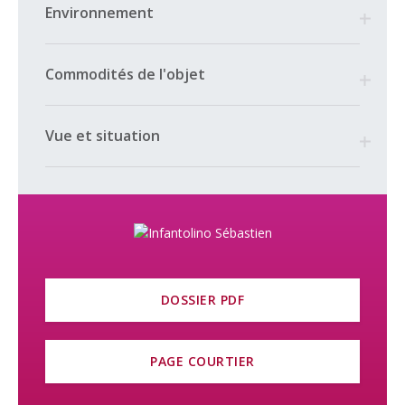
Environnement
Contactez-nous sans tarder pour une visite des lieux !
***
Commodités de l'objet
Etat du fonds de rénovation au 31.12 2024 : CHF 64’000.-
Attribution mensuelle : CHF 111.-
Vue et situation
Frais d’exploitation : CHF 75.-
Frais énergie mensuelle : CHF 300.-
Pour un total mensuel de CHF 486.-
***
Impôt foncier : 1‰
***
DOSSIER PDF
Retrouvez toutes nos annonces sur IMMOBILIER.CH, le portail
des professionnels romands de l’immobilier.
PAGE COURTIER