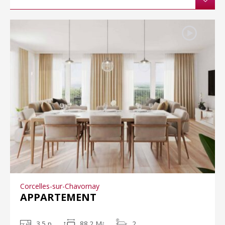
Corcelles-sur-Chavornay
APPARTEMENT
3.5 p
88.2 M
2
2