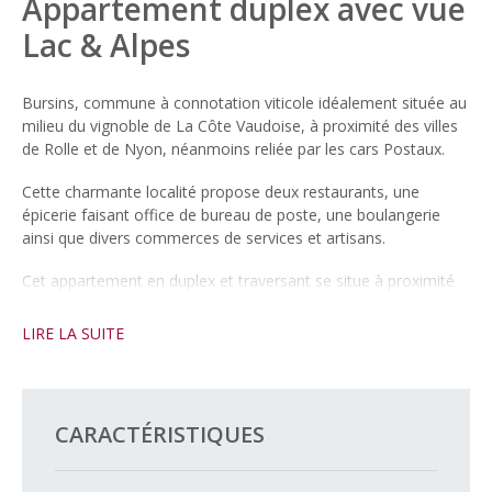
Appartement duplex avec vue
Lac & Alpes
Bursins, commune à connotation viticole idéalement située au
milieu du vignoble de La Côte Vaudoise, à proximité des villes
de Rolle et de Nyon, néanmoins reliée par les cars Postaux.
Cette charmante localité propose deux restaurants, une
épicerie faisant office de bureau de poste, une boulangerie
ainsi que divers commerces de services et artisans.
Cet appartement en duplex et traversant se situe à proximité
immédiate du centre du village, il offre une vue sur le Lac et les
Alpes.
LIRE LA SUITE
Composé d’un grand séjour/salle à manger avec balcon, d’une
cuisine ouverte, de trois chambres, 2 salles d’eau ainsi que
d’une mezzanine, ce bien ne manquera pas de vous séduire.
CARACTÉRISTIQUES
Il est complété par un jardin privatif, ainsi qu’un box et une
place de parc extérieure à CHF 60’000.- en sus.