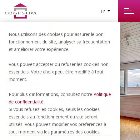
Fr
Nous utilisons des cookies pour assurer le bon
fonctionnement du site, analyser sa fréquentation
et améliorer votre expérience.
Vous pouvez accepter ou refuser les cookies non
Bursins | 890’000.- CHF
essentiels. Votre choix peut être modifié à tout
moment.
Appartement duplex avec vue
Pour plus d’informations, consultez notre
Politique
Lac & Alpes
de confidentialité
.
Si vous refusez les cookies, seuls les cookies
essentiels au fonctionnement du site seront
128 M
4.5 P
2
2
utilisés. Vous pouvez modifier vos préférences à
tout moment via les paramètres des cookies.